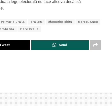
 actuala lege electorală nu face altceva decât să
le.
a Primaria Braila
braileni
gheorghe chiru
Marcel Cucu
probraila
ziare braila
Tweet
Send