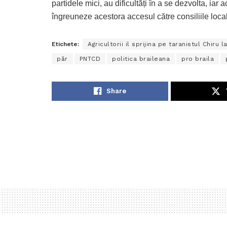
partidele mici, au dificultăți în a se dezvolta, iar
îngreuneze acestora accesul către consiliile loca
Etichete:
Agricultorii il sprijina pe taranistul Chiru l
păr
PNTCD
politica braileana
pro braila
Share