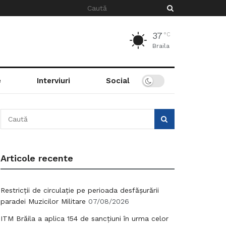
37
°C
Braila
e
Interviuri
Social
Articole recente
Restricții de circulație pe perioada desfășurării
paradei Muzicilor Militare
07/08/2026
ITM Brăila a aplica 154 de sancțiuni în urma celor