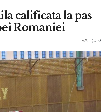
a calificata la pas
upei Romaniei
A
0
A