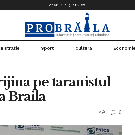
vineri, 7, august 2026
nistratie
Sport
Cultura
Economi
rijina pe taranistul
a Braila
A
0
A