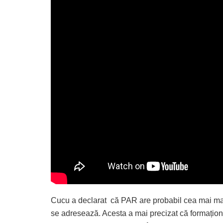
Cucu a declarat că PAR are probabil cea mai mar
se adresează. Acesta a mai precizat că formaționea