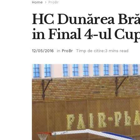
Home
ProBr
HC Dunărea Brăil
in Final 4-ul C
12/05/2016
in
ProBr
Timp de citire:3 mins read