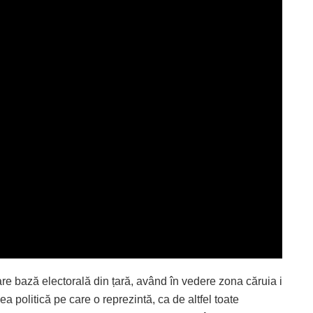
e bază electorală din țară, având în vedere zona căruia i
 politică pe care o reprezintă, ca de altfel toate