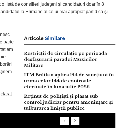
listă de consilieri judeţeni și candidaturi doar în 8
 candidatul la Primărie al celui mai apropiat partid ca şi
ănesc
Articole
Similare
e parte
rtat am
Restricții de circulație pe perioada
nie
desfășurării paradei Muzicilor
borări
Militare
usţinem
ITM Brăila a aplica 154 de sancțiuni în
urma celor 144 de controale
efectuate în luna iulie 2026
clarat
Reținut de polițiști și plasat sub
control judiciar pentru amenințare și
tulburarea liniștii publice