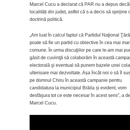
Marcel Cucu a declarat că PAR nu a depus decât o 
localități din județ, astfel că s-a decis să sprijine
doctrină politică.
„Am luat în calcul faptul că Partidul Naţional Ţăr
poate să fie un partid cu obiective în cea mai mar
comune. În urma discuţiilor pe care le-am mai pu
găsit de cuviinţă să colaborăm în această campa
electorală şi eventual să punem bazele unei cola
ulterioare mai dezvoltate. Așa încât noi o să îl s
pe domnul Chiru în această campanie pentru
candidatura la municipiul Brăila și evident, vom
desfăşura tot ce este necesar în acest sens”, a de
Marcel Cucu.