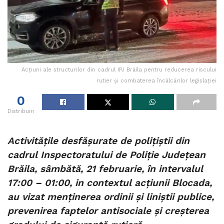
Acțiuni ale structurilor din cadrul IPJ Brăila pentru reducerea riscului
rutier și combaterea încălcărilor legislației
0
Distribuiri
Activitățile desfășurate de polițiștii din
cadrul Inspectoratului de Poliție Județean
Brăila, sâmbătă, 21 februarie, în intervalul
17:00 – 01:00, in contextul acțiunii Blocada,
au vizat menținerea ordinii și liniștii publice,
prevenirea faptelor antisociale și creșterea