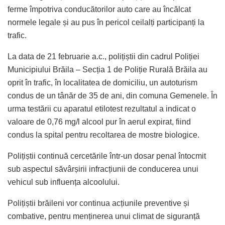
ferme împotriva conducătorilor auto care au încălcat
normele legale și au pus în pericol ceilalți participanți la
trafic.
La data de 21 februarie a.c., polițiștii din cadrul Poliției
Municipiului Brăila – Secția 1 de Poliție Rurală Brăila au
oprit în trafic, în localitatea de domiciliu, un autoturism
condus de un tânăr de 35 de ani, din comuna Gemenele. În
urma testării cu aparatul etilotest rezultatul a indicat o
valoare de 0,76 mg/l alcool pur în aerul expirat, fiind
condus la spital pentru recoltarea de mostre biologice.
Polițiștii continuă cercetările într-un dosar penal întocmit
sub aspectul săvârșirii infracțiunii de conducerea unui
vehicul sub influența alcoolului.
Polițiștii brăileni vor continua acțiunile preventive și
combative, pentru menținerea unui climat de siguranță