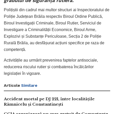
gradului de siguranță rutieră.
Polițiștii din cadrul mai multor structuri ai Inspectoratului de
Poliție Județean Brăila respectiv Biroul Ordine Publică,
Biroul Investigații Criminale, Biroul Rutier, Serviciul de
Investigare a Criminalității Economice, Biroul Arme,
Explozivi și Substanțe Periculoase, Secția 2 de Poliție
Rurală Brăila, au desfășurat acțiuni specifice pe raza de
competență.
Activitățile au urmărit prevenirea faptelor antisociale,
reducerea riscului rutier și combaterea încălcărilor
legislației în vigoare.
Articole
Similare
Accident mortal pe DJ 221, între localitățile
Râmnicelu și Constantinești
CCIA organizează un curs gratuit de Competențe