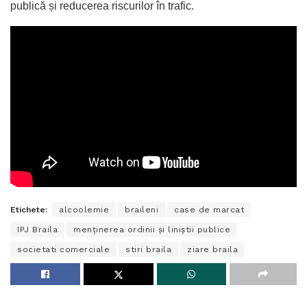
publică și reducerea riscurilor în trafic.
Etichete:
alcoolemie
braileni
case de marcat
IPJ Braila
menținerea ordinii și liniștii publice
societati comerciale
stiri braila
ziare braila