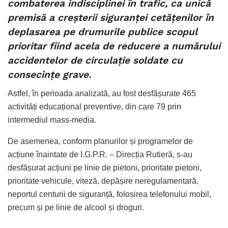
combaterea indisciplinei în trafic, ca unică
premisă a creșterii siguranței cetățenilor în
deplasarea pe drumurile publice scopul
prioritar fiind acela de reducere a numărului
accidentelor de circulație soldate cu
consecințe grave.
Astfel, în perioada analizată, au fost desfășurate 465
activități educațional preventive, din care 79 prin
intermediul mass-media.
De asemenea, conform planurilor și programelor de
acțiune înaintate de I.G.P.R. – Direcția Rutieră, s-au
desfășurat acțiuni pe linie de pietoni, prioritate pietoni,
prioritate vehicule, viteză, depășire neregulamentară,
neportul centurii de siguranță, folosirea telefonului mobil,
precum și pe linie de alcool și droguri.