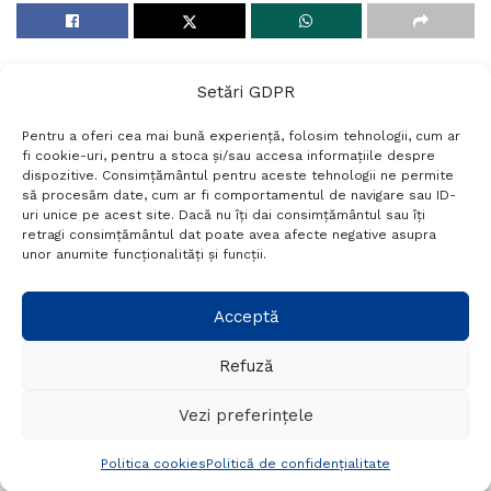
Setări GDPR
Pentru a oferi cea mai bună experiență, folosim tehnologii, cum ar
fi cookie-uri, pentru a stoca și/sau accesa informațiile despre
dispozitive. Consimțământul pentru aceste tehnologii ne permite
să procesăm date, cum ar fi comportamentul de navigare sau ID-
uri unice pe acest site. Dacă nu îți dai consimțământul sau îți
Termeni si conditii
Politică de confidențialitate
retragi consimțământul dat poate avea afecte negative asupra
Politica cookies
Setări GDPR
Contact
unor anumite funcționalități și funcții.
Telefon:
+40 788 760 194
Acceptă
Refuză
© Probr.ro 2022. Created by
I
MCreative.ro
.
Vezi preferințele
Politica cookies
Politică de confidențialitate