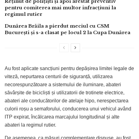
Reținut de polițiști și apoi arestat preventiv
pentru comiterea mai multor infracțiuni la
regimul rutier
Dunărea Brăila a pierdut meciul cu CSM
București și s-a clasat pe locul 2 la Cupa Dunărea
Au fost aplicate sancțiuni pentru depășirea limitei legale de
viteză, nepurtarea centurii de siguranță, utilizarea
necorespunzătoare a sistemului de iluminare, abateri
săvârșite de bicicliști și utilizatorii de trotinete electrice,
abateri ale conducătorilor de atelaje hipo, nerespectarea
culorii roșu a semaforului, conducerea unui vehicul având
ITP expirat, încălcarea marcajului longitudinal și alte
abateri la regimul rutier.
De asemenea, ca măsuri complementare dispuse, au fost