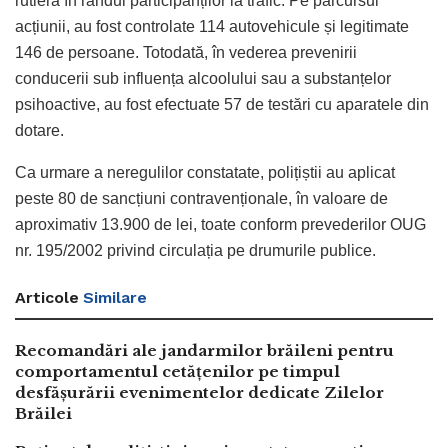
rutieră în rândul participanților la trafic. Pe parcursul
acțiunii, au fost controlate 114 autovehicule și legitimate
146 de persoane. Totodată, în vederea prevenirii
conducerii sub influența alcoolului sau a substanțelor
psihoactive, au fost efectuate 57 de testări cu aparatele din
dotare.
Ca urmare a neregulilor constatate, polițiștii au aplicat
peste 80 de sancțiuni contravenționale, în valoare de
aproximativ 13.900 de lei, toate conform prevederilor OUG
nr. 195/2002 privind circulația pe drumurile publice.
Articole
Similare
Recomandări ale jandarmilor brăileni pentru
comportamentul cetățenilor pe timpul
desfășurării evenimentelor dedicate Zilelor
Brăilei