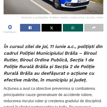
Acțiune a polițiștilor brăileni pentru reducerea riscului rutier
0
Distribuiri
În cursul zilei de joi, 11 iunie a.c., polițiști din
cadrul Poliției Municipiului Brăila – Biroul
Rutier, Biroul Ordine Publică, Secția 1 de
Poliție Rurală Brăila și Secția 2 de Poliție
Rurală Brăila au desfășurat o acțiune cu
efective mărite, în municipiu și județ.
Acțiunea a avut ca obiective prevenirea și combaterea
principalelor cauze generatoare de accidente rutiere,
reducerea riscului rutier și creșterea gradului de disciplină