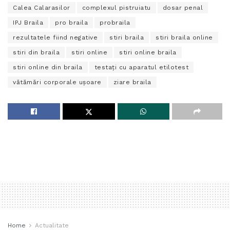
Calea Calarasilor
complexul pistruiatu
dosar penal
IPJ Braila
pro braila
probraila
rezultatele fiind negative
stiri braila
stiri braila online
stiri din braila
stiri online
stiri online braila
stiri online din braila
testaţi cu aparatul etilotest
vătămări corporale uşoare
ziare braila
Home
Actualitate