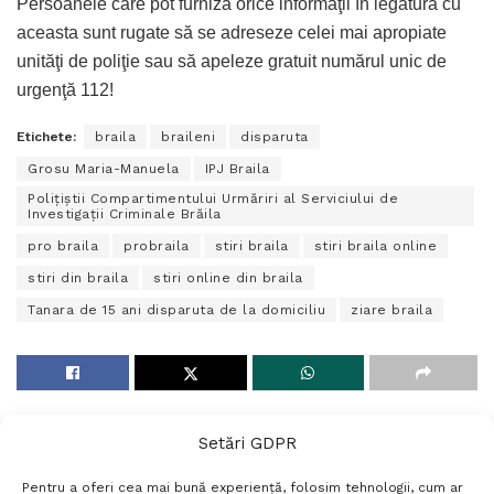
Persoanele care pot furniza orice informaţii în legătură cu
aceasta sunt rugate să se adreseze celei mai apropiate
unităţi de poliţie sau să apeleze gratuit numărul unic de
urgenţă 112!
Etichete:
braila
braileni
disparuta
Grosu Maria-Manuela
IPJ Braila
Poliţiştii Compartimentului Urmăriri al Serviciului de
Investigaţii Criminale Brăila
pro braila
probraila
stiri braila
stiri braila online
stiri din braila
stiri online din braila
Tanara de 15 ani disparuta de la domiciliu
ziare braila
Setări GDPR
Pentru a oferi cea mai bună experiență, folosim tehnologii, cum ar