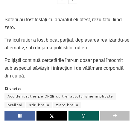
Șoferii au fost testați cu aparatul etilotest, rezultatul fiind
zero.
Traficul rutier a fost blocat parțial, deplasarea realizându-se
alternativ, sub dirijarea polițiștilor rutieri.
Polițiștii continuă cercetările într-un dosar penal întocmit
sub aspectul săvârșirii infracțiunii de vătămare corporală
din culpă.
Etichete:
Accident rutier pe DN2B cu trei autoturisme implicate
braileni
stiri braila
ziare braila