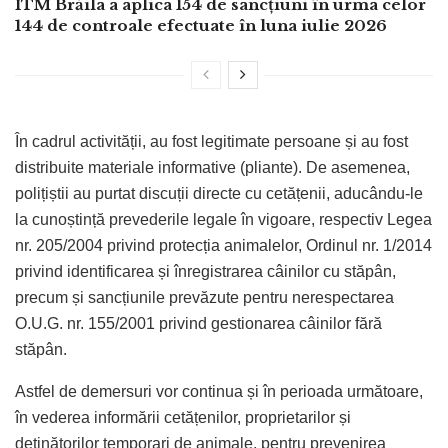
ITM Brăila a aplica 154 de sancțiuni în urma celor
144 de controale efectuate în luna iulie 2026
În cadrul activității, au fost legitimate persoane și au fost
distribuite materiale informative (pliante). De asemenea,
polițiștii au purtat discuții directe cu cetățenii, aducându-le
la cunoștință prevederile legale în vigoare, respectiv Legea
nr. 205/2004 privind protecția animalelor, Ordinul nr. 1/2014
privind identificarea și înregistrarea câinilor cu stăpân,
precum și sancțiunile prevăzute pentru nerespectarea
O.U.G. nr. 155/2001 privind gestionarea câinilor fără
stăpân.
Astfel de demersuri vor continua și în perioada următoare,
în vederea informării cetățenilor, proprietarilor și
deținătorilor temporari de animale, pentru prevenirea