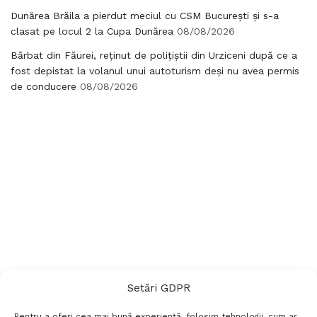
Dunărea Brăila a pierdut meciul cu CSM București și s-a
clasat pe locul 2 la Cupa Dunărea
08/08/2026
Bărbat din Făurei, reținut de polițiștii din Urziceni după ce a
fost depistat la volanul unui autoturism deși nu avea permis
de conducere
08/08/2026
Setări GDPR
Pentru a oferi cea mai bună experiență, folosim tehnologii, cum ar