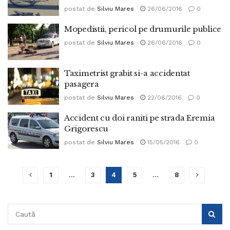
postat de
Silviu Mares
26/06/2016
0
Mopedistii, pericol pe drumurile publice
postat de
Silviu Mares
26/06/2016
0
Taximetrist grabit si-a accidentat
pasagera
postat de
Silviu Mares
22/06/2016
0
Accident cu doi raniti pe strada Eremia
Grigorescu
postat de
Silviu Mares
15/05/2016
0
1
…
3
4
5
…
8