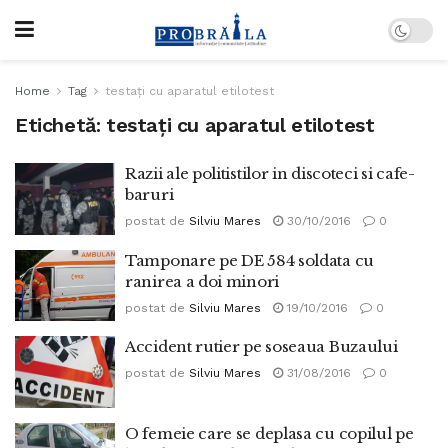
Home
Tag
testaţi cu aparatul etilotest
Etichetă:
testaţi cu aparatul etilotest
Razii ale politistilor in discoteci si cafe-
baruri
postat de
Silviu Mares
30/10/2016
0
Tamponare pe DE 584 soldata cu
ranirea a doi minori
postat de
Silviu Mares
19/10/2016
0
Accident rutier pe soseaua Buzaului
postat de
Silviu Mares
31/08/2016
0
O femeie care se deplasa cu copilul pe