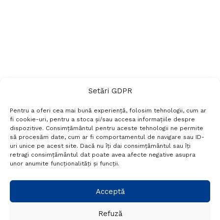
Setări GDPR
Pentru a oferi cea mai bună experiență, folosim tehnologii, cum ar
fi cookie-uri, pentru a stoca și/sau accesa informațiile despre
dispozitive. Consimțământul pentru aceste tehnologii ne permite
să procesăm date, cum ar fi comportamentul de navigare sau ID-
uri unice pe acest site. Dacă nu îți dai consimțământul sau îți
Termeni si conditii
Politică de confidențialitate
retragi consimțământul dat poate avea afecte negative asupra
Politica cookies
Setări GDPR
Contact
unor anumite funcționalități și funcții.
Telefon:
+40 788 760 194
Acceptă
Refuză