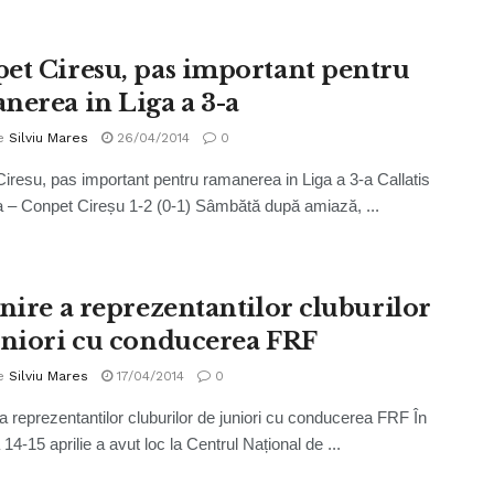
et Ciresu, pas important pentru
nerea in Liga a 3-a
e
Silviu Mares
26/04/2014
0
iresu, pas important pentru ramanerea in Liga a 3-a Callatis
 – Conpet Cireșu 1-2 (0-1) Sâmbătă după amiază, ...
lnire a reprezentantilor cluburilor
uniori cu conducerea FRF
e
Silviu Mares
17/04/2014
0
e a reprezentantilor cluburilor de juniori cu conducerea FRF În
14-15 aprilie a avut loc la Centrul Național de ...