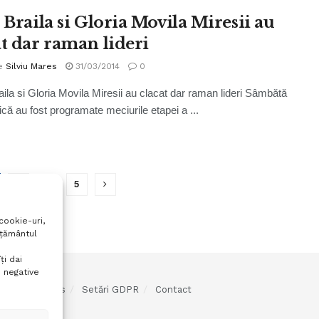
 Braila si Gloria Movila Miresii au
at dar raman lideri
e
Silviu Mares
31/03/2014
0
aila si Gloria Movila Miresii au clacat dar raman lideri Sâmbătă
ică au fost programate meciurile etapei a ...
3
…
5
cookie-uri,
mțământul
ți dai
 negative
olitica cookies
Setări GDPR
Contact