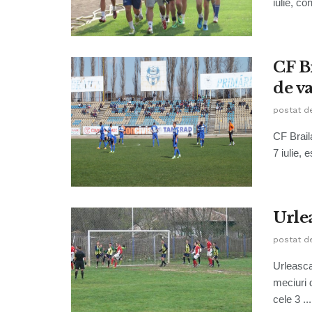
iulie, co
CF B
de va
postat d
CF Brail
7 iulie, 
Urle
postat d
Urleasca
meciuri 
cele 3 ...