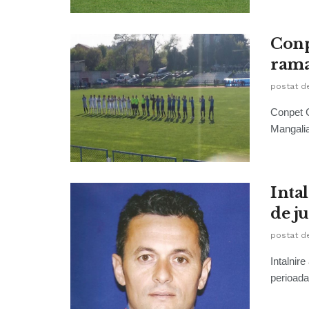
Conp
rama
postat d
Conpet C
Mangalia
Inta
de j
postat d
Intalnir
perioada 