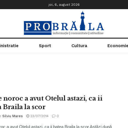
joi, 6, august 2026
nistratie
Sport
Cultura
Economi
noroc a avut Otelul astazi, ca ii
 Braila la scor
e
Silviu Mares
23/07/2014
0
oc a avut Otelul astazi, ca ii batea Braila la scor Astăzi după