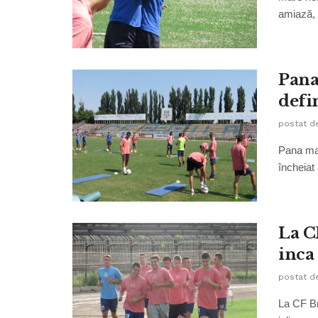
amiază, 
Pana
defin
postat d
Pana mar
încheiat
La C
inca 
postat d
La CF Bra