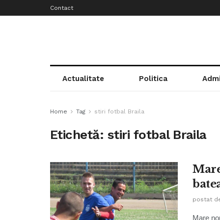
Contact
Actualitate
Politica
Admi
Home
Tag
stiri fotbal Braila
Etichetă:
stiri fotbal Braila
Mare 
batea
postat d
Mare nor