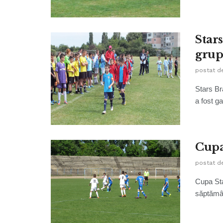
Stars
grup
postat d
Stars Bra
a fost ga
Cupa 
postat d
Cupa Sta
săptămân