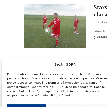
Stars
clac
postat d
Stars Br
și dumin
1
2
Setări GDPR
Pentru a oferi cea mai bună experiență, folosim tehnologii, cum ar fi 
pentru a stoca și/sau accesa informațiile despre dispozitive. Consi
pentru aceste tehnologii ne permite să procesăm date, cum ar fi
comportamentul de navigare sau ID-uri unice pe acest site. Dacă nu î
consimțământul sau îți retragi consimțământul dat poate avea afecte
asupra unor anumite funcționalități și funcții.
Termeni si conditii
Politică de confidențialitate
P