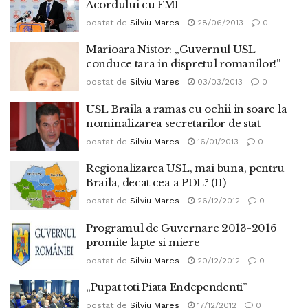
Acordului cu FMI
postat de
Silviu Mares
28/06/2013
0
Marioara Nistor: „Guvernul USL
conduce tara in dispretul romanilor!”
postat de
Silviu Mares
03/03/2013
0
USL Braila a ramas cu ochii in soare la
nominalizarea secretarilor de stat
postat de
Silviu Mares
16/01/2013
0
Regionalizarea USL, mai buna, pentru
Braila, decat cea a PDL? (II)
postat de
Silviu Mares
26/12/2012
0
Programul de Guvernare 2013-2016
promite lapte si miere
postat de
Silviu Mares
20/12/2012
0
„Pupat toti Piata Endependenti”
postat de
Silviu Mares
17/12/2012
0