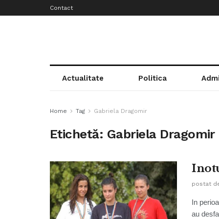
Contact
Actualitate
Politica
Admi
Home
Tag
Gabriela Dragomir
Etichetă:
Gabriela Dragomir
Inot
postat d
In perio
au desfa