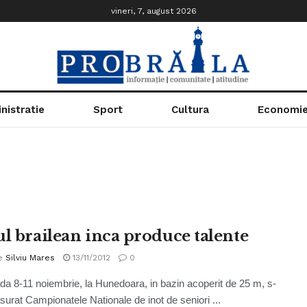
vineri, 7, august 2026
nistratie
Sport
Cultura
Economi
ul brailean inca produce talente
e
Silviu Mares
13/11/2012
0
ada 8-11 noiembrie, la Hunedoara, in bazin acoperit de 25 m, s-
surat Campionatele Nationale de inot de seniori ...