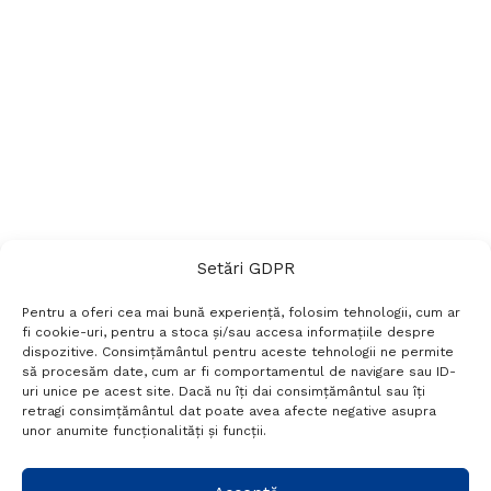
Setări GDPR
Pentru a oferi cea mai bună experiență, folosim tehnologii, cum ar
fi cookie-uri, pentru a stoca și/sau accesa informațiile despre
dispozitive. Consimțământul pentru aceste tehnologii ne permite
să procesăm date, cum ar fi comportamentul de navigare sau ID-
uri unice pe acest site. Dacă nu îți dai consimțământul sau îți
Termeni si conditii
Politică de confidențialitate
retragi consimțământul dat poate avea afecte negative asupra
Politica cookies
Setări GDPR
Contact
unor anumite funcționalități și funcții.
Telefon:
+40 788 760 194