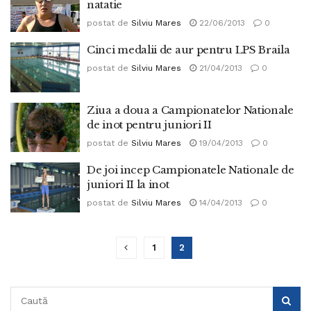
natatie
postat de
Silviu Mares
22/06/2013
0
Cinci medalii de aur pentru LPS Braila
postat de
Silviu Mares
21/04/2013
0
Ziua a doua a Campionatelor Nationale
de inot pentru juniori II
postat de
Silviu Mares
19/04/2013
0
De joi incep Campionatele Nationale de
juniori II la inot
postat de
Silviu Mares
14/04/2013
0
1
2