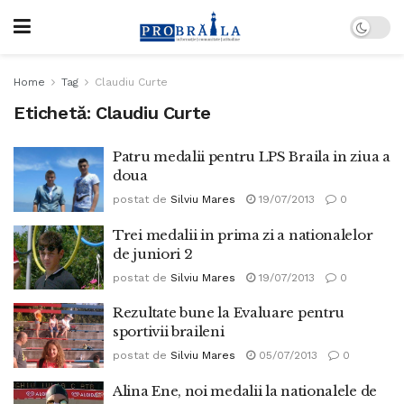
Home
Tag
Claudiu Curte
Etichetă:
Claudiu Curte
Patru medalii pentru LPS Braila in ziua a
doua
postat de
Silviu Mares
19/07/2013
0
Trei medalii in prima zi a nationalelor
de juniori 2
postat de
Silviu Mares
19/07/2013
0
Rezultate bune la Evaluare pentru
sportivii braileni
postat de
Silviu Mares
05/07/2013
0
Alina Ene, noi medalii la nationalele de