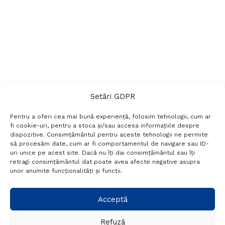
Setări GDPR
Pentru a oferi cea mai bună experiență, folosim tehnologii, cum ar
fi cookie-uri, pentru a stoca și/sau accesa informațiile despre
dispozitive. Consimțământul pentru aceste tehnologii ne permite
să procesăm date, cum ar fi comportamentul de navigare sau ID-
uri unice pe acest site. Dacă nu îți dai consimțământul sau îți
Termeni si conditii
Politică de confidențialitate
retragi consimțământul dat poate avea afecte negative asupra
Politica cookies
Setări GDPR
Contact
unor anumite funcționalități și funcții.
Telefon:
+40 788 760 194
Acceptă
Refuză