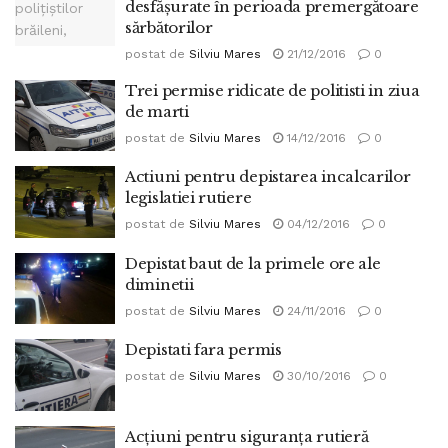
desfăşurate în perioada premergătoare
sărbătorilor
postat de
Silviu Mares
21/12/2016
0
Trei permise ridicate de politisti in ziua
de marti
postat de
Silviu Mares
14/12/2016
0
Actiuni pentru depistarea incalcarilor
legislatiei rutiere
postat de
Silviu Mares
04/12/2016
0
Depistat baut de la primele ore ale
diminetii
postat de
Silviu Mares
24/11/2016
0
Depistati fara permis
postat de
Silviu Mares
30/10/2016
0
Acţiuni pentru siguranţa rutieră