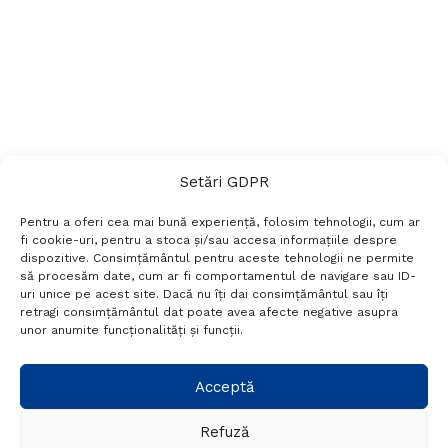
Setări GDPR
Pentru a oferi cea mai bună experiență, folosim tehnologii, cum ar
fi cookie-uri, pentru a stoca și/sau accesa informațiile despre
dispozitive. Consimțământul pentru aceste tehnologii ne permite
să procesăm date, cum ar fi comportamentul de navigare sau ID-
uri unice pe acest site. Dacă nu îți dai consimțământul sau îți
Termeni si conditii
Politică de confidențialitate
retragi consimțământul dat poate avea afecte negative asupra
Politica cookies
Setări GDPR
Contact
unor anumite funcționalități și funcții.
Telefon:
+40 788 760 194
Acceptă
Refuză