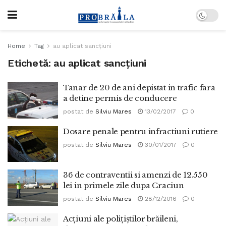
Home
Tag
au aplicat sancţiuni
Etichetă:
au aplicat sancţiuni
Tanar de 20 de ani depistat in trafic fara
a detine permis de conducere
postat de
Silviu Mares
13/02/2017
0
Dosare penale pentru infractiuni rutiere
postat de
Silviu Mares
30/01/2017
0
36 de contraventii si amenzi de 12.550
lei in primele zile dupa Craciun
postat de
Silviu Mares
28/12/2016
0
Acţiuni ale poliţiştilor brăileni,