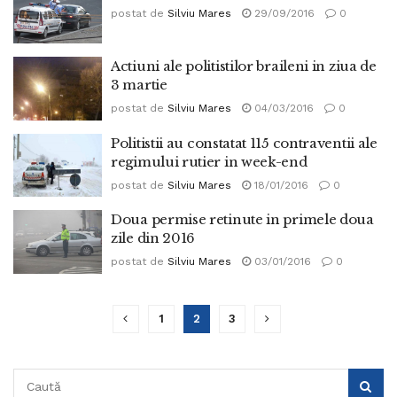
postat de
Silviu Mares
29/09/2016
0
Actiuni ale politistilor braileni in ziua de
3 martie
postat de
Silviu Mares
04/03/2016
0
Politistii au constatat 115 contraventii ale
regimului rutier in week-end
postat de
Silviu Mares
18/01/2016
0
Doua permise retinute in primele doua
zile din 2016
postat de
Silviu Mares
03/01/2016
0
1
2
3