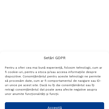
Setări GDPR
Pentru a oferi cea mai bună experiență, folosim tehnologii, cum ar
fi cookie-uri, pentru a stoca și/sau accesa informațiile despre
dispozitive. Consimțământul pentru aceste tehnologii ne permite
să procesăm date, cum ar fi comportamentul de navigare sau ID-
uri unice pe acest site. Dacă nu îți dai consimțământul sau îți
Termeni si conditii
Politică de confidențialitate
retragi consimțământul dat poate avea afecte negative asupra
Politica cookies
Setări GDPR
Contact
unor anumite funcționalități și funcții.
Telefon:
+40 788 760 194
Acceptă