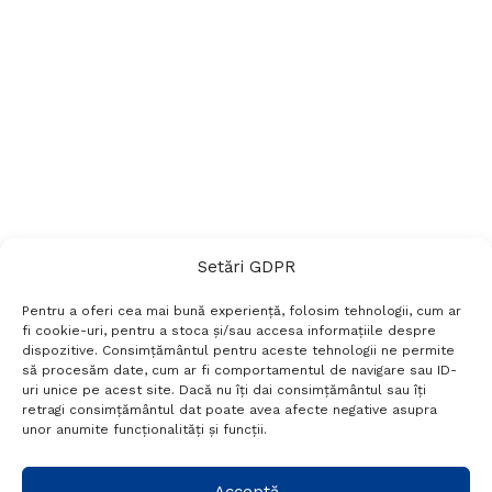
Setări GDPR
Pentru a oferi cea mai bună experiență, folosim tehnologii, cum ar
fi cookie-uri, pentru a stoca și/sau accesa informațiile despre
dispozitive. Consimțământul pentru aceste tehnologii ne permite
să procesăm date, cum ar fi comportamentul de navigare sau ID-
uri unice pe acest site. Dacă nu îți dai consimțământul sau îți
Termeni si conditii
Politică de confidențialitate
retragi consimțământul dat poate avea afecte negative asupra
Politica cookies
Setări GDPR
Contact
unor anumite funcționalități și funcții.
Telefon:
+40 788 760 194
Acceptă