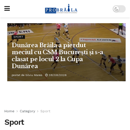
SPORT
Dunărea Brăila a pierdut
meciul cu CSM București și s-a
clasat pe locul 2 la Cupa
Dunărea
postat de
Silviu Mares
08/08/2026
Home
Category
Sport
Sport