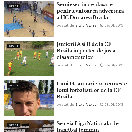
Semiesec in deplasare
SPORT
pentru viitoarea adversara
a HC Dunarea Braila
postat de
Silviu Mares
08/01/2013
Juniorii A si B de la CF
SPORT
Braila in partea de jos a
clasamentelor
postat de
Silviu Mares
08/01/2013
Luni 14 ianuarie se reuneste
SPORT
lotul fotbalistilor de la CF
Braila
postat de
Silviu Mares
08/01/2013
Se reia Liga Nationala de
SPORT
handbal feminin