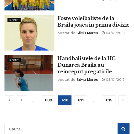
Foste voleibaliste de la
SPORT
Braila joaca in prima divizie
postat de
Silviu Mares
04/01/2013
Handbalistele de la HC
SPORT
Dunarea Braila au
reinceput pregatirile
postat de
Silviu Mares
03/01/2013
1
…
609
610
611
…
615