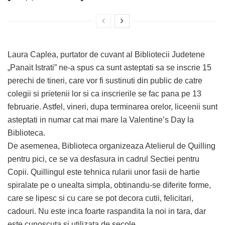
Laura Caplea, purtator de cuvant al Bibliotecii Judetene
„Panait Istrati” ne-a spus ca sunt asteptati sa se inscrie 15
perechi de tineri, care vor fi sustinuti din public de catre
colegii si prietenii lor si ca inscrierile se fac pana pe 13
februarie. Astfel, vineri, dupa terminarea orelor, liceenii sunt
asteptati in numar cat mai mare la Valentine’s Day la
Biblioteca.
De asemenea, Biblioteca organizeaza Atelierul de Quilling
pentru pici, ce se va desfasura in cadrul Sectiei pentru
Copii. Quillingul este tehnica rularii unor fasii de hartie
spiralate pe o unealta simpla, obtinandu-se diferite forme,
care se lipesc si cu care se pot decora cutii, felicitari,
cadouri. Nu este inca foarte raspandita la noi in tara, dar
este cunoscuta si utilizata de secole.