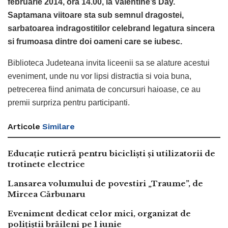
februarie 2014, ora 14.00, la Valentine’s Day.
Saptamana viitoare sta sub semnul dragostei,
sarbatoarea indragostitilor celebrand legatura sincera
si frumoasa dintre doi oameni care se iubesc.
Biblioteca Judeteana invita liceenii sa se alature acestui
eveniment, unde nu vor lipsi distractia si voia buna,
petrecerea fiind animata de concursuri haioase, ce au
premii surpriza pentru participanti.
Articole
Similare
Educație rutieră pentru bicicliști și utilizatorii de
trotinete electrice
Lansarea volumului de povestiri „Traume”, de
Mircea Cărbunaru
Eveniment dedicat celor mici, organizat de
polițiștii brăileni pe 1 iunie