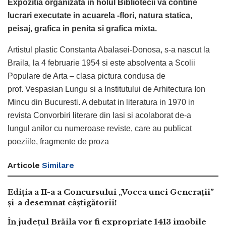
Expozitia organizata in holul Bibliotecii va contine
lucrari executate in acuarela -flori, natura statica,
peisaj, grafica in penita si grafica mixta.
Artistul plastic Constanta Abalasei-Donosa, s-a nascut la
Braila, la 4 februarie 1954 si este absolventa a Scolii
Populare de Arta – clasa pictura condusa de
prof. Vespasian Lungu si a Institutului de Arhitectura Ion
Mincu din Bucuresti. A debutat in literatura in 1970 in
revista Convorbiri literare din Iasi si acolaborat de-a
lungul anilor cu numeroase reviste, care au publicat
poeziile, fragmente de proza
Articole
Similare
Ediția a II-a a Concursului „Vocea unei Generații”
și-a desemnat câștigătorii!
În județul Brăila vor fi expropriate 1413 imobile