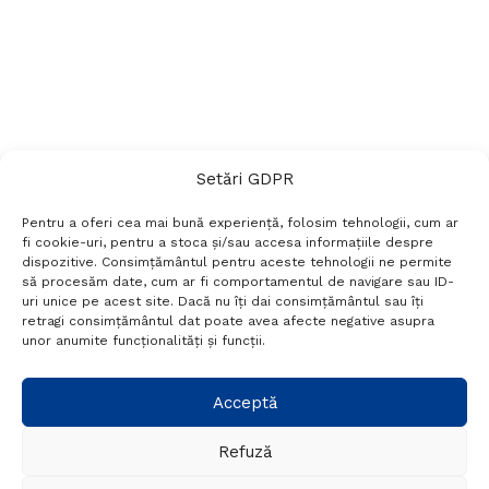
Setări GDPR
Pentru a oferi cea mai bună experiență, folosim tehnologii, cum ar
fi cookie-uri, pentru a stoca și/sau accesa informațiile despre
dispozitive. Consimțământul pentru aceste tehnologii ne permite
să procesăm date, cum ar fi comportamentul de navigare sau ID-
uri unice pe acest site. Dacă nu îți dai consimțământul sau îți
Termeni si conditii
Politică de confidențialitate
retragi consimțământul dat poate avea afecte negative asupra
Politica cookies
Setări GDPR
Contact
unor anumite funcționalități și funcții.
Telefon:
+40 788 760 194
Acceptă
Refuză
© Probr.ro 2022. Created by
I
MCreative.ro
.