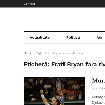
Contact
Actualitate
Politica
Admi
Home
Tag
Fratii Bryan fara rivali la dublu
Etichetă:
Fratii Bryan fara ri
Murr
postat d
Murray r
Djokovic