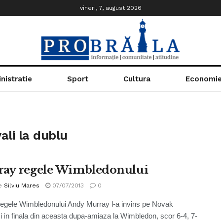
vineri, 7, august 2026
nistratie
Sport
Cultura
Economi
vali la dublu
ay regele Wimbledonului
e
Silviu Mares
07/07/2013
0
egele Wimbledonului Andy Murray l-a invins pe Novak
i in finala din aceasta dupa-amiaza la Wimbledon, scor 6-4, 7-