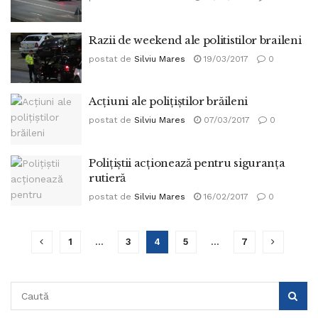
Razii de weekend ale politistilor braileni
postat de
Silviu Mares
19/03/2017
0
Acţiuni ale poliţiştilor brăileni
postat de
Silviu Mares
07/03/2017
0
Poliţiştii acţionează pentru siguranţa
rutieră
postat de
Silviu Mares
16/02/2017
0
1
…
3
4
5
…
7