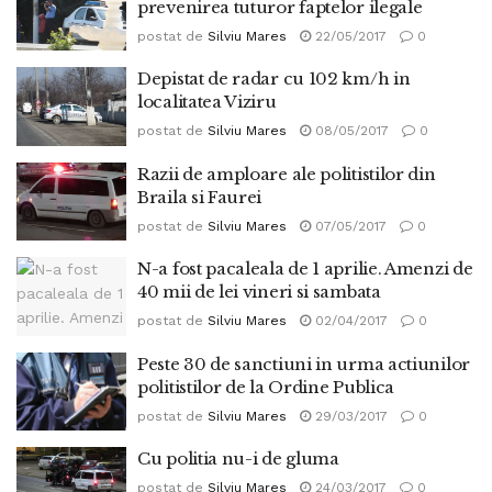
prevenirea tuturor faptelor ilegale
postat de
Silviu Mares
22/05/2017
0
Depistat de radar cu 102 km/h in
localitatea Viziru
postat de
Silviu Mares
08/05/2017
0
Razii de amploare ale politistilor din
Braila si Faurei
postat de
Silviu Mares
07/05/2017
0
N-a fost pacaleala de 1 aprilie. Amenzi de
40 mii de lei vineri si sambata
postat de
Silviu Mares
02/04/2017
0
Peste 30 de sanctiuni in urma actiunilor
politistilor de la Ordine Publica
postat de
Silviu Mares
29/03/2017
0
Cu politia nu-i de gluma
postat de
Silviu Mares
24/03/2017
0