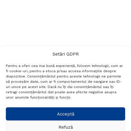
Setări GDPR
Pentru a oferi cea mai bună experiență, folosim tehnologii, cum ar
fi cookie-uri, pentru a stoca și/sau accesa informațiile despre
dispozitive. Consimțământul pentru aceste tehnologii ne permite
să procesăm date, cum ar fi comportamentul de navigare sau ID-
uri unice pe acest site. Dacă nu îți dai consimțământul sau îți
Termeni si conditii
Politică de confidențialitate
retragi consimțământul dat poate avea afecte negative asupra
Politica cookies
Setări GDPR
Contact
unor anumite funcționalități și funcții.
Telefon:
+40 788 760 194
Acceptă
Refuză