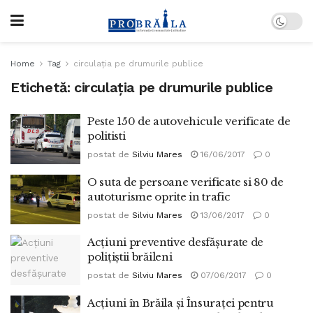
Home
Tag
circulaţia pe drumurile publice
Etichetă:
circulaţia pe drumurile publice
Peste 150 de autovehicule verificate de
politisti
postat de
Silviu Mares
16/06/2017
0
O suta de persoane verificate si 80 de
autoturisme oprite in trafic
postat de
Silviu Mares
13/06/2017
0
Acţiuni preventive desfăşurate de
poliţiştii brăileni
postat de
Silviu Mares
07/06/2017
0
Acţiuni în Brăila și Însuraței pentru