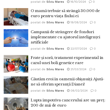
postat de
Silviu Mares
16/10/2024
0
O mamă trebuie să strângă 30.000 de
euro pentru viața fiului ei
postat de
Silviu Mares
19/08/2024
0
Campanii de strângere de fonduri
implementate cu ajutorul inteligenței
artificiale
postat de
Silviu Mares
22/07/2024
0
Frate și soră, tratament experimental în
cazul unei boli genetice rare
postat de
Silviu Mares
21/03/2024
0
Căutăm eroi în oamenii obișnuiți: Ajută-
ne să oferim speranță Dianei!
postat de
Silviu Mares
08/02/2024
0
Lupta împotriva cancerului are un preț:
200 de mii de euro