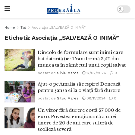
Home
Tag
Asociația „SALVEAZĂ O INIMĂ”
Etichetă:
Asociația „SALVEAZĂ O INIMĂ”
Dincolo de formulare sunt inimi care
bat datorită ție: Transformă 3,5% din
munca ta în zâmbetul unui copil salvat
postat de
Silviu Mares
17/02/2026
0
Ajut-o pe Amalia să respire! Donează
pentru șansa ei la o viață fără durere
postat de
Silviu Mares
08/11/2024
0
Un viitor fără durere costă 27.000 de
euro. Povestea emoționantă a unei
tinere de 20 de ani care suferă de
scolioză severă