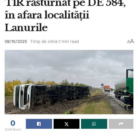
TIR răsturnat pe DE 584,
în afara localității
Lanurile
A
08/10/2025
Timp de citire:1 min read
A
0
Distribuiri