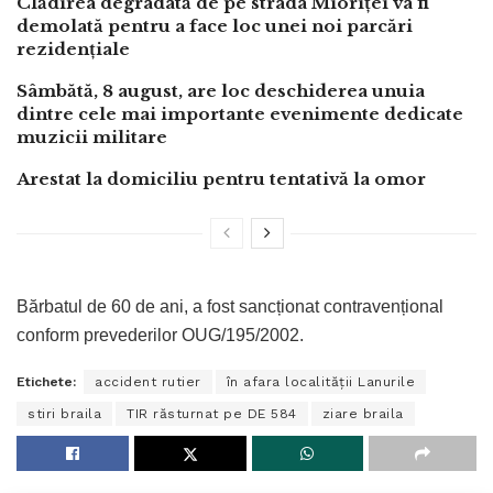
Clădirea degradată de pe strada Mioriței va fi
demolată pentru a face loc unei noi parcări
rezidențiale
Sâmbătă, 8 august, are loc deschiderea unuia
dintre cele mai importante evenimente dedicate
muzicii militare
Arestat la domiciliu pentru tentativă la omor
Bărbatul de 60 de ani, a fost sancționat contravențional
conform prevederilor OUG/195/2002.
Etichete:
accident rutier
în afara localității Lanurile
stiri braila
TIR răsturnat pe DE 584
ziare braila