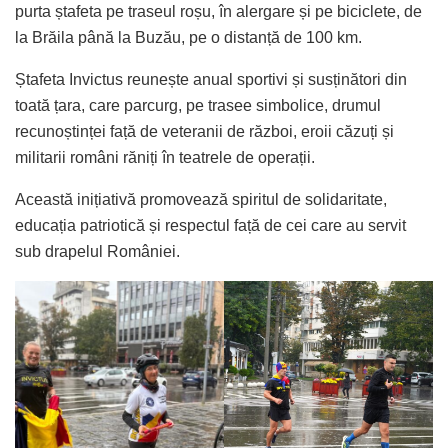
purta ștafeta pe traseul roșu, în alergare și pe biciclete, de
la Brăila până la Buzău, pe o distanță de 100 km.
Ș
tafeta Invictus reunește anual sportivi și susținători din
toată țara, care parcurg, pe trasee simbolice, drumul
recunoștinței față de veteranii de război, eroii căzuți și
militarii români răniți în teatrele de operații.
Această inițiativă promovează spiritul de solidaritate,
educația patriotică și respectul față de cei care au servit
sub drapelul României.