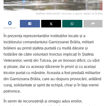
Ștafeta Veteranilor Invictus a ajuns astăzi la Brăila
0
Distribuiri
În prezența reprezentanților instituțiilor locale și a
locțiitorului comandantului Garnizoanei Brăila, militarii
brăileni au primit ștafeta purtată cu multă dăruire și
hotărâre de către voluntarii Invictus implicați în Ștafeta
Veteranilor, veniți din Tulcea, pe un tronson dificil, cu vânt
și ploaie, dar cu aceeași dârzenie în priviri și cu același
tricolor purtat cu mândrie. Aceasta a fost predată militarilor
din Garnizoana Brăila, care au răspuns provocării, arătând
curaj, solidaritate și spirit de echipă, chiar și în fața vremii
potrivnice.
În semn de recunoștință și omagiu adus eroilor,