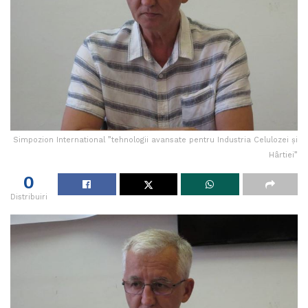
Simpozion International ”tehnologii avansate pentru Industria Celulozei și
Hârtiei”
0
Distribuiri