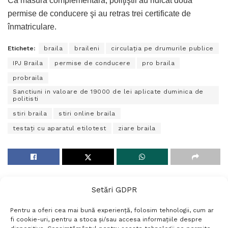
Ca măsură complementară, poliţiştii au ridicat două
permise de conducere şi au retras trei certificate de
înmatriculare.
Etichete:
braila
braileni
circulaţia pe drumurile publice
IPJ Braila
permise de conducere
pro braila
probraila
Sanctiuni in valoare de 19000 de lei aplicate duminica de
politisti
stiri braila
stiri online braila
testaţi cu aparatul etilotest
ziare braila
Setări GDPR
Pentru a oferi cea mai bună experiență, folosim tehnologii, cum ar
fi cookie-uri, pentru a stoca și/sau accesa informațiile despre