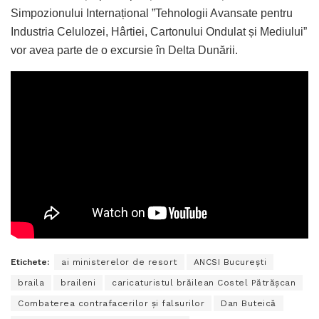
Simpozionului Internațional ”Tehnologii Avansate pentru
Industria Celulozei, Hârtiei, Cartonului Ondulat și Mediului”
vor avea parte de o excursie în Delta Dunării.
Etichete:
ai ministerelor de resort
ANCSI București
braila
braileni
caricaturistul brăilean Costel Pătrășcan
Combaterea contrafacerilor și falsurilor
Dan Buteică