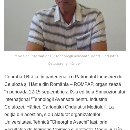
Simpozion International ”Tehnologii avansate pentru Industria
Celulozei și Hârtiei”
Ceprohart Brăila, în parteneriat cu Patronatul Industriei de
Celuloză și Hârtie din România – ROMPAP, organizează
în perioada 12-15 septembrie a IX-a ediție a Simpozionului
Internațional ”Tehnologii Avansate pentru Industria
Celulozei, Hârtiei, Cartonului Ondulat și Mediului”. La
ediția din acest an, s-au alăturat organizatorilor
Universitatea Tehnică ”Gheorghe Asachi” Iași, prin
Facultatea de Inginerie Chimică și protecția Mediului și în