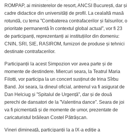
ROMPAP, ai ministerelor de resort, ANCSI București, dar și
cadre didactice din universități de profil. La cealaltă masă
rotundă, cu tema ”Combaterea contrafacerilor și falsurilor, o
prioritate permanentă în contextul global actual”, vor fi 23
de participanți, reprezentanți ai instituțiilor din domeniu:
CNIN, SRI, SIE, RASIROM, furnizori de produse și tehnici
destinate contrafacerilor.
Participanții la acest Simpozion vor avea parte și de
momente de destindere. Miercuri seara, la Teatrul Maria
Filotti, vor participa la un concert susținut de Irina Sîrbu
Band. Joi seara, la dineul oficial, antrenul va fi asigurat de
Dan Helciug și ”Spitalul de Urgență”, dar și de două
perechi de dansatori de la ”Valentina dance”. Seara de joi
va fi picmentată și de momente de umor, prezentate de
caricaturistul brăilean Costel Pătrășcan.
Vineri dimineață, participanții la a IX-a ediție a