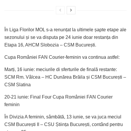
În Liga Florilor MOL s-a renunțat la ultimele șapte etape ale
sezonului și se va disputa pe 24 iunie doar restanța din
Etapa 16, AHCM Slobozia – CSM București.
Cupa României FAN Courier-feminin va continua astfel:
Marți, 16 iunie: meciurile di sferturile de finală restante:
SCM Rm. Vâlcea – HC Dunărea Brăila și CSM București –
CSM Slatina
20-21 iunie: Final Four Cupa României FAN Courier
feminin
În Divizia A feminin, sâmbătă, 13 iunie, se va juca meciul
CSM București II – CSU Știința București, contând pentru