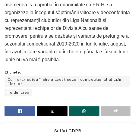
asemenea, s-a aprobat în unanimitate ca F.R.H. să
organizeze la începutul săptămânii viitoare videoconferință
cu reprezentanții cluburilor din Liga Națională și
reprezentanții echipelor de Divizia A cu șanse de
promovare, pentru a se dezbate și varianta de prelungire a
sezonului competițional 2019-2020 în lunile iulie, august,
în cazul în care varianta cu încheiere până la sfârșitul lunii
iunie nu va mai fi posibilă.
Etichete:
Cum s-ar putea încheia acest sezon competițional al Ligii
Florilor
hc dunarea
Setări GDPR