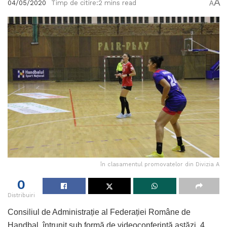
A
04/05/2020
Timp de citire:2 mins read
A
în clasamentul promovatelor din Divizia A
0
Distribuiri
Consiliul de Administrație al Federației Române de
Handbal, întrunit sub formă de videoconferință astăzi, 4