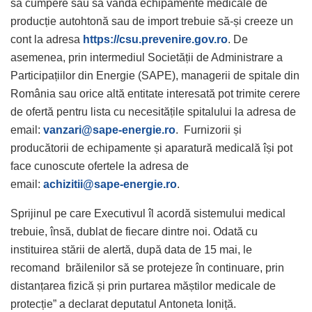
să cumpere sau să vândă echipamente medicale de
producție autohtonă sau de import trebuie să-și creeze un
cont la adresa
https://csu.prevenire.gov.ro
. De
asemenea, prin intermediul Societății de Administrare a
Participațiilor din Energie (SAPE), managerii de spitale din
România sau orice altă entitate interesată pot trimite cerere
de ofertă pentru lista cu necesitățile spitalului la adresa de
email:
vanzari@sape-energie.ro
. Furnizorii și
producătorii de echipamente și aparatură medicală își pot
face cunoscute ofertele la adresa de
email:
achizitii@sape-energie.ro
.
Sprijinul pe care Executivul îl acordă sistemului medical
trebuie, însă, dublat de fiecare dintre noi. Odată cu
instituirea stării de alertă, după data de 15 mai, le
recomand brăilenilor să se protejeze în continuare, prin
distanțarea fizică și prin purtarea măștilor medicale de
protecție” a declarat deputatul Antoneta Ioniță.