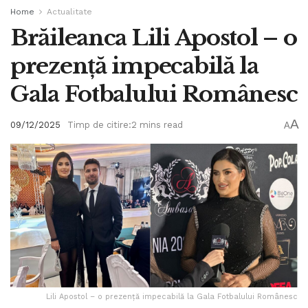
Home
Actualitate
Brăileanca Lili Apostol – o
prezență impecabilă la
Gala Fotbalului Românesc
A
09/12/2025
Timp de citire:2 mins read
A
Lili Apostol – o prezență impecabilă la Gala Fotbalului Românesc