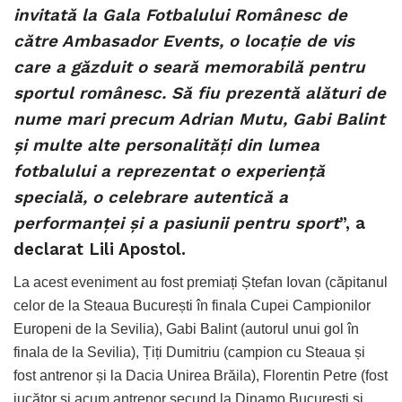
invitată la Gala Fotbalului Românesc de
către Ambasador Events, o locație de vis
care a găzduit o seară memorabilă pentru
sportul românesc. Să fiu prezentă alături de
nume mari precum Adrian Mutu, Gabi Balint
și multe alte personalități din lumea
fotbalului a reprezentat o experiență
specială, o celebrare autentică a
performanței și a pasiunii pentru sport
”, a
declarat Lili Apostol.
La acest eveniment au fost premiați Ștefan Iovan (căpitanul
celor de la Steaua București în finala Cupei Campionilor
Europeni de la Sevilia), Gabi Balint (autorul unui gol în
finala de la Sevilia), Țiți Dumitriu (campion cu Steaua și
fost antrenor și la Dacia Unirea Brăila), Florentin Petre (fost
jucător și acum antrenor secund la Dinamo București și