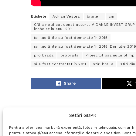
Etichete:
Adrian Veștea
braileni
cni
CNI a notificat constructorul MIDANNE INVEST GRUP S
încheiat în anul 2011
iar lucrările au fost demarate în 2015
iar lucrările au fost demarate în 2015. Din iulie 20
pro braila
probraila
Proiectul bazinului olimpi
și a fost contractat în 2011
stiri braila
stiri din
Share
Setări GDPR
Pentru a oferi cea mai bună experiență, folosim tehnologii, cum ar fi 
pentru a stoca și/sau accesa informațiile despre dispozitive. Consi