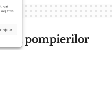
ți dai
 negative
rințele
 Ziua pompierilor
A
0
A