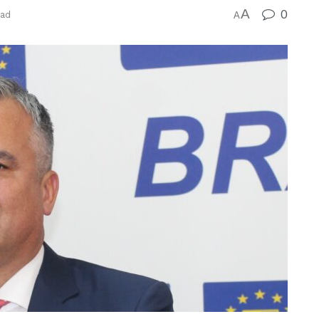
A
0
ead
A