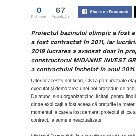
0
67
Share on Facebook
Distribuiri
Vizualizări
Proiectul bazinului olimpic a fost e
a fost contractat în 2011, iar lucrăr
2019 lucrarea a avansat doar în pro
constructorul MIDANNE INVEST GRUP 
a contractului încheiat în anul 2011.
Ulterior acestei notificări, CNI a parcurs toate eta
executat și demararea unei noi proceduri de achiziț
De atunci s-au organizat cinci licitații pentru fina
dintre explicații a fost aceea că prețurile la mater
momentul la care a fost demarat proiectul și ca at
contract, la sumele neactualizate.