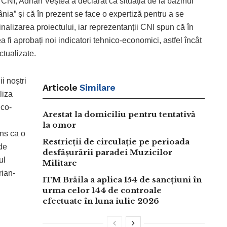
ă CNI, Adrian Veștea a declarat că situația de la bazinul
nia” și că în prezent se face o expertiză pentru a se
inalizarea proiectului, iar reprezentanții CNI spun că în
a fi aprobați noi indicatori tehnico-economici, astfel încât
ctualizate.
i noștri
Articole
Similare
liza
ico-
Arestat la domiciliu pentru tentativă
la omor
uns ca o
Restricții de circulație pe perioada
 de
desfășurării paradei Muzicilor
ul
Militare
rian-
ITM Brăila a aplica 154 de sancțiuni în
urma celor 144 de controale
efectuate în luna iulie 2026