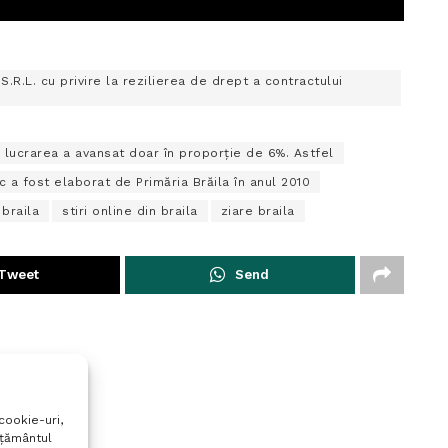
.R.L. cu privire la rezilierea de drept a contractului
19 lucrarea a avansat doar în proporție de 6%. Astfel
c a fost elaborat de Primăria Brăila în anul 2010
 braila
stiri online din braila
ziare braila
Tweet
Send
cookie-uri,
mțământul