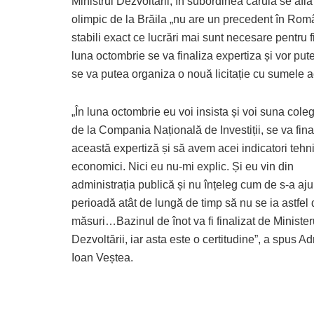
Ministrul Dezvoltării, în subordinea căruia se afl
olimpic de la Brăila „nu are un precedent în Româ
stabili exact ce lucrări mai sunt necesare pentru f
luna octombrie se va finaliza expertiza și vor pute
se va putea organiza o nouă licitație cu sumele a
„În luna octombrie eu voi insista și voi suna colegi
de la Compania Națională de Investiții, se va fina
această expertiză și să avem acei indicatori tehn
economici. Nici eu nu-mi explic. Și eu vin din
administrația publică și nu înțeleg cum de s-a aj
perioadă atât de lungă de timp să nu se ia astfel
măsuri…Bazinul de înot va fi finalizat de Minister
Dezvoltării, iar asta este o certitudine”, a spus Ad
Ioan Veștea.