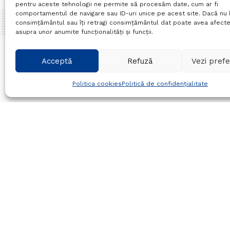
pentru aceste tehnologii ne permite să procesăm date, cum ar fi
comportamentul de navigare sau ID-uri unice pe acest site. Dacă nu î
consimțământul sau îți retragi consimțământul dat poate avea afecte
asupra unor anumite funcționalități și funcții.
Home
Actualitate
Acceptă
Refuză
Vezi prefe
13 septembrie –
Politica cookies
Politică de confidențialitate
13/09/2023
in
Actualitate
Timp de citire:3 mins read