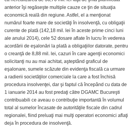
anterior îşi regăseşte multiple cauze ce ţin de situaţia
economică reală din regiune. Astfel, el a menţionat
numărul foarte mare de societăţi în insolvenţă, cu obligaţii
curente de plată (142,18 mil. lei în aceste prime cinci luni
ale anului 2014), cele 52 dosare aflate în lucru în vederea
acordării de eşalonări la plată a obligaţiilor datorate, pentru
o creanţă de 8,88 mil. lei, cazuri în care agenţii economici
solicitanţi nu au mai achitat, aşteptând graficul de
eşalonare, sumele scăzute din evidenţa fiscală ca urmare
a radierii societăţilor comerciale la care a fost închisă
procedura insolvenţei, dar şi faptul că începând cu data de
1 ianuarie 2014 au fost predaţi către DGAMC Bucureşti
contribuabili ce aveau o contribuţie importantă în volumul
total al sumelor încasate de autorităţile fiscale din cadrul
regionalei, fiind preluaţi mai mulţi operatori economici aflaţi
deja în procedura de insolvenţă.