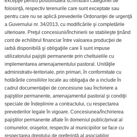
excepţie pentru posibilitatea schimbării categoriei de
folosinţă, respectiv terenurile care sunt exceptate sau
pentru care nu se aplică prevederile Ordonanţei de urgenţă
a Guvernului nr. 34/2013, cu modificările şi completările
ulterioare. Preţul concesiunii/închirierii se stabileşte ţinând
cont de echilibrul financiar între valoarea producţiei de
iarbă disponibilă şi obligaţiile care îi sunt impuse
utilizatorului pajiştii permanente prin cheltuielile cu
implementarea amenajamentului pastoral. Unităţile
administrativ-teritoriale, prin primari, în conformitate cu
hotărârile consiliilor locale au obligaţia de a include în
cadrul documentaţiei de concesiune sau închiriere a
pajiştilor permanente, amenajamentul pastoral şi condiţii
speciale de îndeplinire a contractului, cu respectarea
prevederilor legale în vigoare. Concesiunea/închirierea
pajiştilor permanente aflate în domeniul public/privat al
comunelor, oraşelor, respectiv al municipiilor se face cu
respectarea dreptului de preferinţă al asociaţiilor