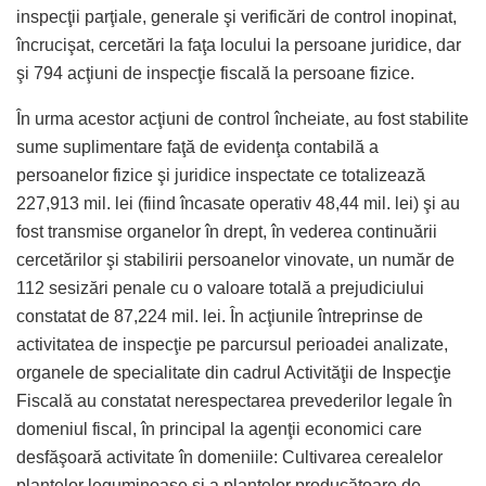
inspecţii parţiale, generale şi verificări de control inopinat,
încrucişat, cercetări la faţa locului la persoane juridice, dar
şi 794 acţiuni de inspecţie fiscală la persoane fizice.
În urma acestor acţiuni de control încheiate, au fost stabilite
sume suplimentare faţă de evidenţa contabilă a
persoanelor fizice şi juridice inspectate ce totalizează
227,913 mil. lei (fiind încasate operativ 48,44 mil. lei) şi au
fost transmise organelor în drept, în vederea continuării
cercetărilor şi stabilirii persoanelor vinovate, un număr de
112 sesizări penale cu o valoare totală a prejudiciului
constatat de 87,224 mil. lei. În acţiunile întreprinse de
activitatea de inspecţie pe parcursul perioadei analizate,
organele de specialitate din cadrul Activităţii de Inspecţie
Fiscală au constatat nerespectarea prevederilor legale în
domeniul fiscal, în principal la agenţii economici care
desfăşoară activitate în domeniile: Cultivarea cerealelor
plantelor leguminoase şi a plantelor producătoare de