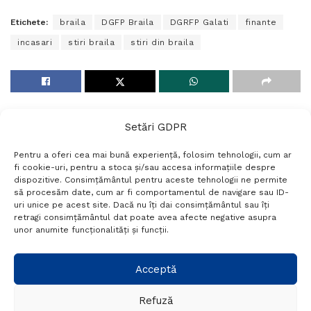
Etichete:
braila
DGFP Braila
DGRFP Galati
finante
incasari
stiri braila
stiri din braila
Setări GDPR
Pentru a oferi cea mai bună experiență, folosim tehnologii, cum ar
fi cookie-uri, pentru a stoca și/sau accesa informațiile despre
dispozitive. Consimțământul pentru aceste tehnologii ne permite
să procesăm date, cum ar fi comportamentul de navigare sau ID-
uri unice pe acest site. Dacă nu îți dai consimțământul sau îți
Termeni si conditii
Politică de confidențialitate
retragi consimțământul dat poate avea afecte negative asupra
Politica cookies
Setări GDPR
Contact
unor anumite funcționalități și funcții.
Telefon:
+40 788 760 194
Acceptă
Refuză