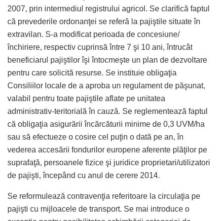
2007, prin intermediul registrului agricol. Se clarifică faptul
că prevederile ordonanţei se referă la pajiştile situate în
extravilan. S-a modificat perioada de concesiune/
închiriere, respectiv cuprinsă între 7 şi 10 ani, întrucât
beneficiarul pajiştilor îşi întocmeşte un plan de dezvoltare
pentru care solicită resurse. Se instituie obligaţia
Consiliilor locale de a aproba un regulament de păşunat,
valabil pentru toate pajiştile aflate pe unitatea
administrativ-teritorială în cauză. Se reglementează faptul
că obligaţia asigurării încărcăturii minime de 0,3 UVM/ha
sau să efectueze o cosire cel puţin o dată pe an, în
vederea accesării fondurilor europene aferente plăţilor pe
suprafaţă, persoanele fizice şi juridice proprietari/utilizatori
de pajişti, începând cu anul de cerere 2014.
Se reformulează contravenţia referitoare la circulaţia pe
pajişti cu mijloacele de transport. Se mai introduce o