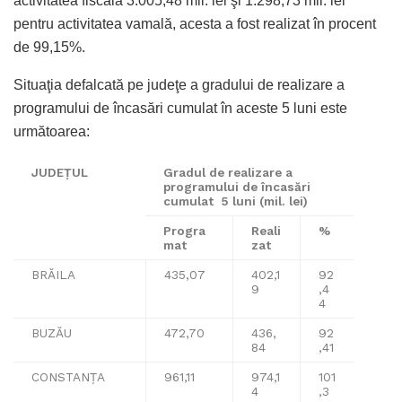
activitatea fiscală 3.005,48 mil. lei şi 1.298,73 mil. lei
pentru activitatea vamală, acesta a fost realizat în procent
de 99,15%.
Situaţia defalcată pe judeţe a gradului de realizare a
programului de încasări cumulat în aceste 5 luni este
următoarea:
JUDEŢUL
Gradul de realizare a
programului de încasări
cumulat 5 luni (mil. lei)
Progra
Reali
%
mat
zat
BRĂILA
435,07
402,1
92
9
,4
4
BUZĂU
472,70
436,
92
84
,41
CONSTANŢA
961,11
974,1
101
4
,3