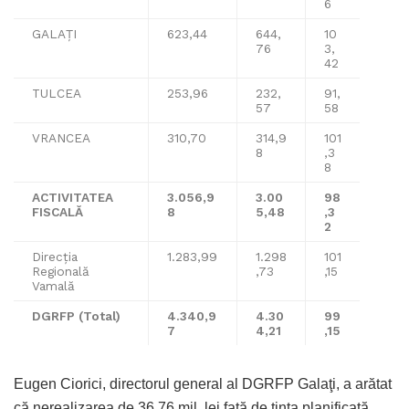
6
GALAŢI
623,44
644,
10
76
3,
42
TULCEA
253,96
232,
91,
57
58
VRANCEA
310,70
314,9
101
8
,3
8
ACTIVITATEA
3.056,9
3.00
98
FISCALĂ
8
5,48
,3
2
Direcţia
1.283,99
1.298
101
Regională
,73
,15
Vamală
DGRFP (Total)
4.340,9
4.30
99
7
4,21
,15
Eugen Ciorici, directorul general al DGRFP Galaţi, a arătat
că nerealizarea de 36,76 mil. lei faţă de ţinta planificată