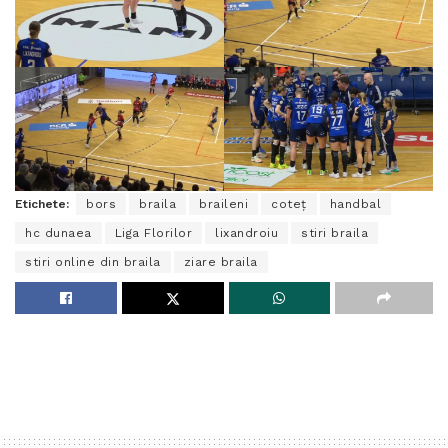
Etichete:
bors
braila
braileni
coteț
handbal
hc dunaea
Liga Florilor
lixandroiu
stiri braila
stiri online din braila
ziare braila