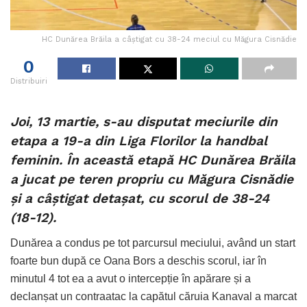
HC Dunărea Brăila a câștigat cu 38-24 meciul cu Măgura Cisnădie
0
Distribuiri
Joi, 13 martie, s-au disputat meciurile din
etapa a 19-a din Liga Florilor la handbal
feminin. În această etapă HC Dunărea Brăila
a jucat pe teren propriu cu Măgura Cisnădie
și a câștigat detașat, cu scorul de 38-24
(18-12).
Dunărea a condus pe tot parcursul meciului, având un start
foarte bun după ce Oana Bors a deschis scorul, iar în
minutul 4 tot ea a avut o intercepție în apărare și a
declanșat un contraatac la capătul căruia Kanaval a marcat