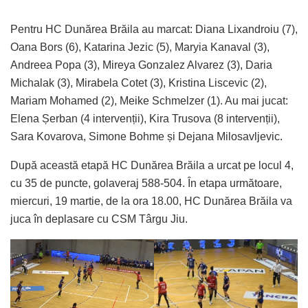
Pentru HC Dunărea Brăila au marcat: Diana Lixandroiu (7),
Oana Bors (6), Katarina Jezic (5), Maryia Kanaval (3),
Andreea Popa (3), Mireya Gonzalez Alvarez (3), Daria
Michalak (3), Mirabela Cotet (3), Kristina Liscevic (2),
Mariam Mohamed (2), Meike Schmelzer (1). Au mai jucat:
Elena Șerban (4 intervenții), Kira Trusova (8 intervenții),
Sara Kovarova, Simone Bohme și Dejana Milosavljevic.
După această etapă HC Dunărea Brăila a urcat pe locul 4,
cu 35 de puncte, golaveraj 588-504. În etapa următoare,
miercuri, 19 martie, de la ora 18.00, HC Dunărea Brăila va
juca în deplasare cu CSM Târgu Jiu.