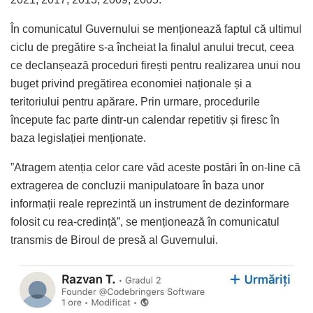
În comunicatul Guvernului se menționează faptul că ultimul
ciclu de pregătire s-a încheiat la finalul anului trecut, ceea
ce declanșează proceduri firești pentru realizarea unui nou
buget privind pregătirea economiei naționale și a
teritoriului pentru apărare. Prin urmare, procedurile
începute fac parte dintr-un calendar repetitiv și firesc în
baza legislației menționate.
”Atragem atenția celor care văd aceste postări în on-line că
extragerea de concluzii manipulatoare în baza unor
informații reale reprezintă un instrument de dezinformare
folosit cu rea-credință”, se menționează în comunicatul
transmis de Biroul de presă al Guvernului.