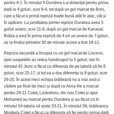
pentru 4-1. În minutul 9 Dunărea s-a distanțat pentru prima
dată la 4 goluri, scor 8-4, tot după un gol marcat de Bors,
care a făcut o primă repriză foarte bună atât în atac, cât și
în apărare. La jumătatea primei reprize Dunărea avea 5
goluri avans, scor 11-6, după un gol marcat de Kanaval.
Brăila a avut în prima repriză de 4 ori un avans de 7 goluri,
iar la finalul primelor 30 de minute scorul a fost 18-12.
Repriza secundă a început cu un gol macat de Liscevic,
apoi oaspetele au redus handicapul la 5 goluri, dar în
minutul 42 Jezic a făcut ca diferența de pe tabelă să fie 8
goluri, scor 25-17, și tot ea a dus diferența la 9 goluri, scor
29-20. În acest meci echipa brăileană nu a mai avut o
cădere pe final de meci și după ce Alina Ilie a marcat
pentru 29-21 Coteț, Lixăndroiu, din nou Coteț și apoi
Mohamed au marcat pentru Dunărea și au făcut ca în
minutul 54 tabela să arate 33-21. În minutul 58, brăileanca
Mirabela Coteț a făcut ca diferența să fie pentru prima dată