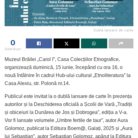
Dublă lansare de carte
0
Distribuiri
Muzeul Brăilei „Carol I”, Casa Colecțiilor Etnografice,
organizează duminică, 15 iunie, începând cu ora 16, o
nouă întâlnire în cadrul Hub-ului cultural „Etnoliteratura” la
Casa Alexiu, str. Polonă nr.14.
Publicul este invitat la o dublă lansare de carte în prezența
autorilor și la Deschiderea oficială a Școlii de Vară „Tradiții
și obiceiuri la Dunărea de Jos și Dobrogea”, ediția a V-a.
Vor fi lansate volumele „Umbre fertile de taur”, autor Aura
Golomoz, publicat la Editura Boem@, Galați, 2025 și „Aura
lui Sebastian”, autor Sebastian Golomoz, apărut la Editura