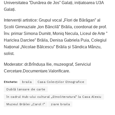
Universitatea ”Dunărea de Jos” Galați, inițiatoarea U3A
Galați.
Intervenții artistice: Grupul vocal „Flori de Bărăgan” al
Școlii Gimnaziale „Ion Băncilă” Brăila, coordonat de prof.
înv. primar Simona Dumitr, Moniq Necula, Liceul de Arte ”
Hariclea Darclee” Brăila, Denisa Gabriela Puia, Colegiul
Național „Nicolae Bălcescu” Brăila și Săndica Mânzu,
solist.
Moderator: dr.Brîndușa Ilie, muzeograf, Serviciul
Cercetare.Documentare.Valorificare.
Etichete:
braila
Casa Colecțiilor Etnografice
Dublă lansare de carte
în cadrul Hub-ului cultural „Etnoliteratura” la Casa Alexiu
Muzeul Brăilei „Carol I”
ziare braila