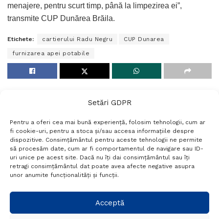
menajere, pentru scurt timp, până la limpezirea ei”,
transmite CUP Dunărea Brăila.
Etichete:
cartierului Radu Negru
CUP Dunarea
furnizarea apei potabile
Setări GDPR
Pentru a oferi cea mai bună experiență, folosim tehnologii, cum ar
fi cookie-uri, pentru a stoca și/sau accesa informațiile despre
dispozitive. Consimțământul pentru aceste tehnologii ne permite
să procesăm date, cum ar fi comportamentul de navigare sau ID-
uri unice pe acest site. Dacă nu îți dai consimțământul sau îți
Termeni si conditii
Politică de confidențialitate
retragi consimțământul dat poate avea afecte negative asupra
Politica cookies
Setări GDPR
Contact
unor anumite funcționalități și funcții.
Telefon:
+40 788 760 194
Acceptă