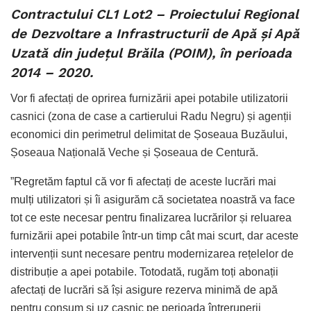
Contractului CL1 Lot2 – Proiectului Regional
de Dezvoltare a Infrastructurii de Apă și Apă
Uzată din județul Brăila (POIM), în perioada
2014 – 2020.
Vor fi afectați de oprirea furnizării apei potabile utilizatorii
casnici (zona de case a cartierului Radu Negru) și agenții
economici din perimetrul delimitat de Șoseaua Buzăului,
Șoseaua Națională Veche și Șoseaua de Centură.
”Regretăm faptul că vor fi afectați de aceste lucrări mai
mulți utilizatori și îi asigurăm că societatea noastră va face
tot ce este necesar pentru finalizarea lucrărilor și reluarea
furnizării apei potabile într-un timp cât mai scurt, dar aceste
intervenții sunt necesare pentru modernizarea rețelelor de
distribuție a apei potabile. Totodată, rugăm toți abonații
afectați de lucrări să își asigure rezerva minimă de apă
pentru consum și uz casnic pe perioada întreruperii