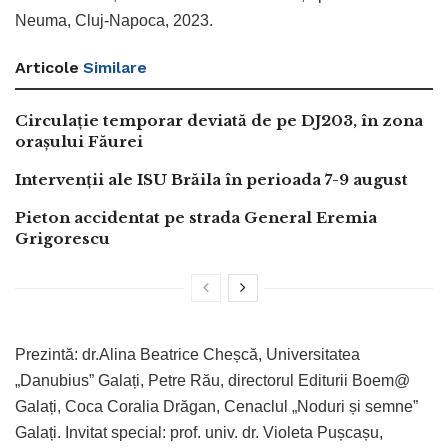
Neuma, Cluj-Napoca, 2023.
Articole
Similare
Circulație temporar deviată de pe DJ203, în zona
orașului Făurei
Intervenții ale ISU Brăila în perioada 7-9 august
Pieton accidentat pe strada General Eremia
Grigorescu
Prezintă: dr.Alina Beatrice Cheșcă, Universitatea
„Danubius” Galați, Petre Rău, directorul Editurii Boem@
Galați, Coca Coralia Drăgan, Cenaclul „Noduri și semne”
Galați. Invitat special: prof. univ. dr. Violeta Pușcașu,