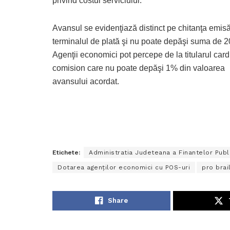
privind costul serviciului.
Avansul se evidenţiază distinct pe chitanţa emis
terminalul de plată şi nu poate depăşi suma de 20
Agenţii economici pot percepe de la titularul card
comision care nu poate depăşi 1% din valoarea
avansului acordat.
Etichete:
Administratia Judeteana a Finantelor Publ
Dotarea agenţilor economici cu POS-uri
pro brai
Share