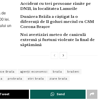
Accident cu trei persoane rănite pe
DN21, în localitatea Lanurile
ă de
Dunărea Brăila a câștigat la o
0 lei.
diferență de 11 goluri meciul cu CSM
ului un
Corona Brașov
Noi avertizări meteo de caniculă
extremă și furtuni violente la final de
săptămână
ice Braila
agenţii economici
braila
braileni
la
probraila
stiri braila
ziare braila
Tweet
Send