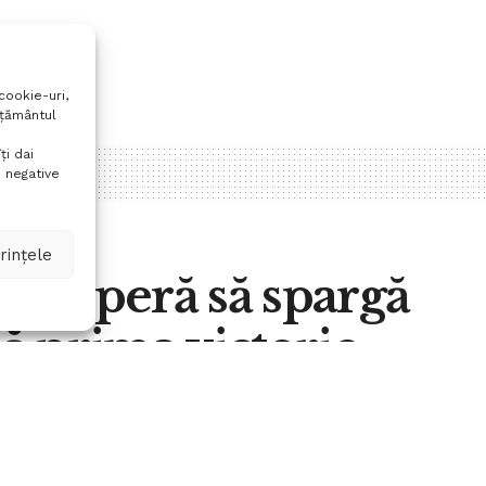
cookie-uri,
mțământul
ți dai
 negative
rințele
ila speră să spargă
nă prima victorie
A
0
A