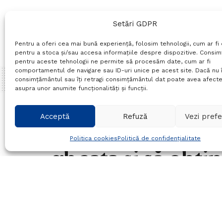
Setări GDPR
Pentru a oferi cea mai bună experiență, folosim tehnologii, cum ar fi 
pentru a stoca și/sau accesa informațiile despre dispozitive. Consi
pentru aceste tehnologii ne permite să procesăm date, cum ar fi
comportamentul de navigare sau ID-uri unice pe acest site. Dacă nu î
consimțământul sau îți retragi consimțământul dat poate avea afecte
asupra unor anumite funcționalități și funcții.
Home
Sport
Acceptă
Refuză
Vezi prefe
Dacia Unirea Bră
Politica cookies
Politică de confidențialitate
gheața și să obți
14/09/2018
in
Sport
Timp de citire:2 mins read