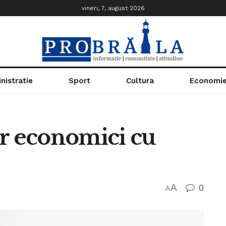
vineri, 7, august 2026
nistratie
Sport
Cultura
Economi
or economici cu
A
0
A