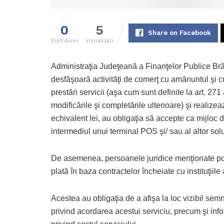
0
5
Share on Facebook
Distribuiri
Vizualizări
Administraţia Judeţeană a Finanţelor Publice Brăi
desfăşoară activităţi de comerţ cu amănuntul şi cu
prestări servicii (aşa cum sunt definite la art. 271
modificările şi completările ulterioare) şi realiz
echivalent lei, au obligaţia să accepte ca mijloc de
intermediul unui terminal POS şi/ sau al altor so
De asemenea, persoanele juridice menţionate pot 
plată în baza contractelor încheiate cu instituţiil
Acestea au obligaţia de a afişa la loc vizibil sem
privind acordarea acestui serviciu, precum şi info