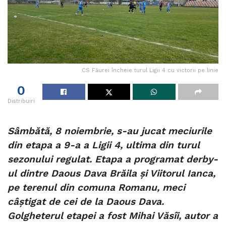
CS Făurei încheie turul Ligii 4 cu victorii pe linie
0
Distribuiri
Sâmbătă, 8 noiembrie, s-au jucat meciurile
din etapa a 9-a a Ligii 4, ultima din turul
sezonului regulat. Etapa a programat derby-
ul dintre Daous Dava Brăila și Viitorul Ianca,
pe terenul din comuna Romanu, meci
câștigat de cei de la Daous Dava.
Golgheterul etapei a fost Mihai Văsîi, autor a