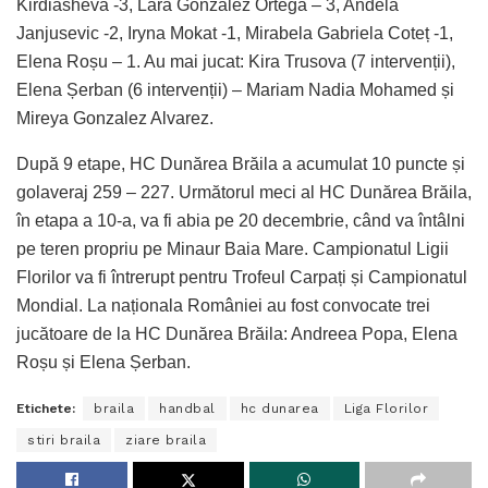
Kirdiasheva -3, Lara Gonzalez Ortega – 3, Andela
Janjusevic -2, Iryna Mokat -1, Mirabela Gabriela Coteț -1,
Elena Roșu – 1. Au mai jucat: Kira Trusova (7 intervenții),
Elena Șerban (6 intervenții) – Mariam Nadia Mohamed și
Mireya Gonzalez Alvarez.
După 9 etape, HC Dunărea Brăila a acumulat 10 puncte și
golaveraj 259 – 227. Următorul meci al HC Dunărea Brăila,
în etapa a 10-a, va fi abia pe 20 decembrie, când va întâlni
pe teren propriu pe Minaur Baia Mare. Campionatul Ligii
Florilor va fi întrerupt pentru Trofeul Carpați și Campionatul
Mondial. La naționala României au fost convocate trei
jucătoare de la HC Dunărea Brăila: Andreea Popa, Elena
Roșu și Elena Șerban.
Etichete:
braila
handbal
hc dunarea
Liga Florilor
stiri braila
ziare braila