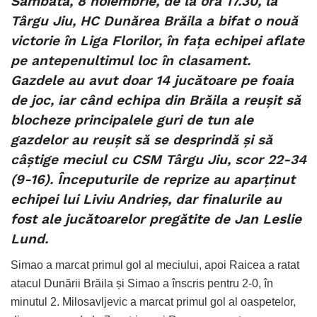
Sâmbătă, 8 noiembrie, de la ora 17.30, la
Târgu Jiu, HC Dunărea Brăila a bifat o nouă
victorie în Liga Florilor, în fața echipei aflate
pe antepenultimul loc în clasament.
Gazdele au avut doar 14 jucătoare pe foaia
de joc, iar când echipa din Brăila a reușit să
blocheze principalele guri de tun ale
gazdelor au reușit să se desprindă și să
câștige meciul cu CSM Târgu Jiu, scor 22-34
(9-16). Începuturile de reprize au aparținut
echipei lui Liviu Andrieș, dar finalurile au
fost ale jucătoarelor pregătite de Jan Leslie
Lund.
Simao a marcat primul gol al meciului, apoi Raicea a ratat
atacul Dunării Brăila și Simao a înscris pentru 2-0, în
minutul 2. Milosavljevic a marcat primul gol al oaspetelor,