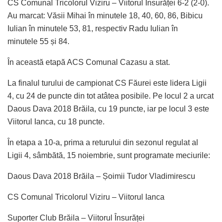
CS Comunal Tricolorul Viziru – Viitorul Însurăței 6-2 (2-0).
Au marcat: Văsii Mihai în minutele 18, 40, 60, 86, Bibicu
Iulian în minutele 53, 81, respectiv Radu Iulian în
minutele 55 și 84.
În această etapă ACS Comunal Cazasu a stat.
La finalul turului de campionat CS Făurei este lidera Ligii
4, cu 24 de puncte din tot atâtea posibile. Pe locul 2 a urcat
Daous Dava 2018 Brăila, cu 19 puncte, iar pe locul 3 este
Viitorul Ianca, cu 18 puncte.
În etapa a 10-a, prima a returului din sezonul regulat al
Ligii 4, sâmbătă, 15 noiembrie, sunt programate meciurile:
Daous Dava 2018 Brăila – Șoimii Tudor Vladimirescu
CS Comunal Tricolorul Viziru – Viitorul Ianca
Suporter Club Brăila – Viitorul Însurăței