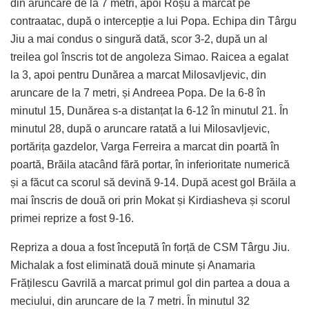
din aruncare de la 7 metri, apoi Roșu a marcat pe
contraatac, după o intercepție a lui Popa. Echipa din Târgu
Jiu a mai condus o singură dată, scor 3-2, după un al
treilea gol înscris tot de angoleza Simao. Raicea a egalat
la 3, apoi pentru Dunărea a marcat Milosavljevic, din
aruncare de la 7 metri, și Andreea Popa. De la 6-8 în
minutul 15, Dunărea s-a distanțat la 6-12 în minutul 21. În
minutul 28, după o aruncare ratată a lui Milosavljevic,
portărița gazdelor, Varga Ferreira a marcat din poartă în
poartă, Brăila atacând fără portar, în inferioritate numerică
și a făcut ca scorul să devină 9-14. După acest gol Brăila a
mai înscris de două ori prin Mokat și Kirdiasheva și scorul
primei reprize a fost 9-16.
Repriza a doua a fost începută în forță de CSM Târgu Jiu.
Michalak a fost eliminată două minute și Anamaria
Frățilescu Gavrilă a marcat primul gol din partea a doua a
meciului, din aruncare de la 7 metri. În minutul 32