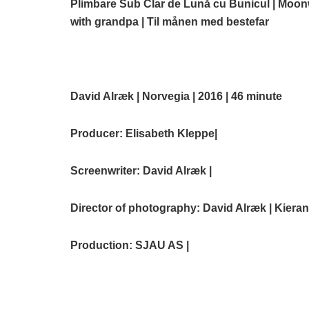
Plimbare Sub Clar de Lună cu Bunicul | Moon
with grandpa | Til månen med bestefar
David Alræk | Norvegia | 2016 | 46 minute
Producer:
Elisabeth Kleppe
|
Screenwriter: David Alræk |
Director of photography: David Alræk | Kieran 
Production: SJAU AS |