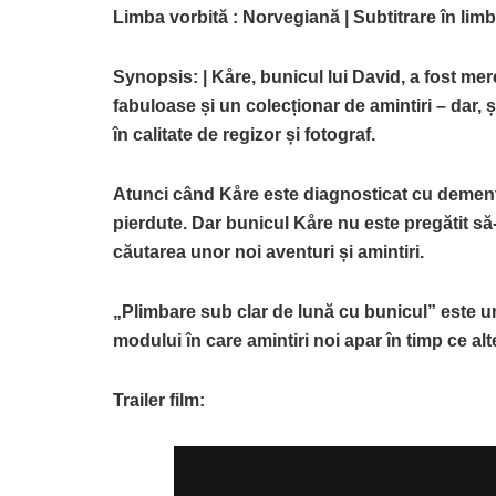
Limba vorbită : Norvegiană | Subtitrare în li
Synopsis: |
Kåre, bunicul lui David, a fost mer
fabuloase și un colec
ționar
de amintiri – dar, ș
în calitate de regizor și fotograf.
Atunci când Kåre este diagnosticat cu demență,
pierdute. Dar bunicul Kåre nu este pregătit să-
căutarea unor noi aventuri și amintiri.
„Plimbare sub clar de lună cu bunicul” este un 
modului în care amintiri noi apar în timp ce alt
Trailer film: