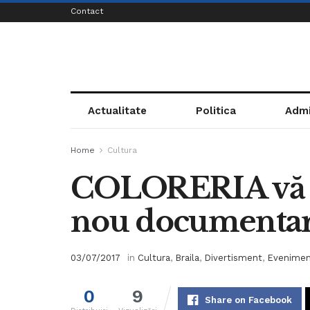
Contact
Actualitate
Politica
Admi
Home
Cultura
COLORERIA vă in
nou documenta
03/07/2017
in
Cultura
,
Braila
,
Divertisment
,
Evenime
0
9
Share on Facebook