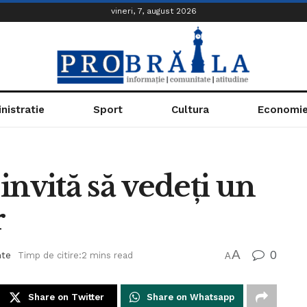
vineri, 7, august 2026
nistratie
Sport
Cultura
Economi
vită să vedeți un
r
A
0
nte
Timp de citire:2 mins read
A
Share on Twitter
Share on Whatsapp