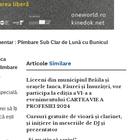
mentar
:
Plimbare Sub Clar de Lună cu Bunicul
eca
Articole
Similare
limbare
.
Liceeni din municipiul Brăila și
orașele Ianca, Făurei și Însurăței, vor
specială.
participa la ediția a VI-a a
evenimentului CARTEA VIE A
PROFESIEI 2024
i să îți
Cursuri gratuite de vioară și clarinet,
că ești
și inițiere în meseriile de DJ și
prezentator
„Şi eu ştiu să scriu!”