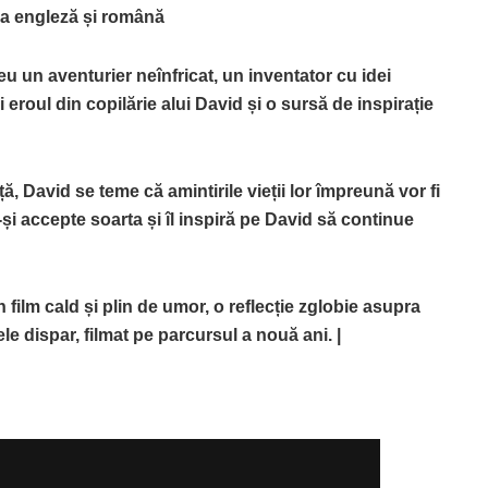
mba engleză și română
eu un aventurier neînfricat, un inventator cu idei
i eroul din copilărie alui David și o sursă de inspirație
 David se teme că amintirile vieții lor împreună vor fi
și accepte soarta și îl inspiră pe David să continue
film cald și plin de umor, o reflecție zglobie asupra
ele dispar, filmat pe parcursul a nouă ani. |