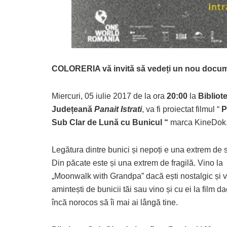
COLORERIA vă invită să vedeți un nou docu
Miercuri, 05 iulie 2017 de la ora
20:00
la
Bibliot
Județeană
Panait Istrati
, va fi proiectat filmul “
P
Sub Clar de Lună cu Bunicul “
marca KineDok
Legătura dintre bunici și nepoți e una extrem de 
Din păcate este și una extrem de fragilă. Vino la
„Moonwalk with Grandpa” dacă ești nostalgic și vre
amintești de bunicii tăi sau vino și cu ei la film da
încă norocos să îi mai ai lângă tine.