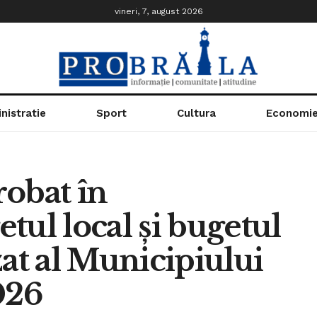
vineri, 7, august 2026
nistratie
Sport
Cultura
Economi
obat în
tul local și bugetul
zat al Municipiului
026