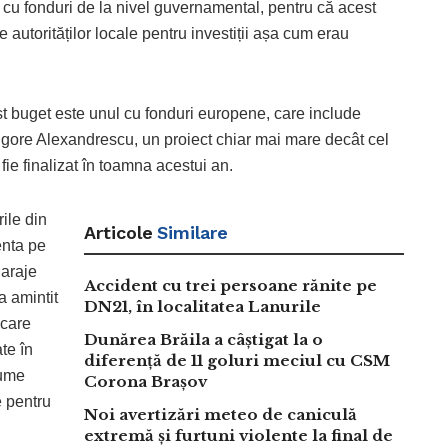
t cu fonduri de la nivel guvernamental, pentru că acest
 autorităților locale pentru investiții așa cum erau
t buget este unul cu fonduri europene, care include
gore Alexandrescu, un proiect chiar mai mare decât cel
fie finalizat în toamna acestui an.
ile din
Articole
Similare
enta pe
garaje
Accident cu trei persoane rănite pe
a amintit
DN21, în localitatea Lanurile
 care
Dunărea Brăila a câștigat la o
te în
diferență de 11 goluri meciul cu CSM
sume
Corona Brașov
e pentru
Noi avertizări meteo de caniculă
extremă și furtuni violente la final de