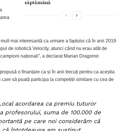
săptămână
a
tarea
care mult mai interesantă ca urmare a faptului că în anii 2019
upul de robotică Velocity, atunci când nu erau atât de
campioni naționali”, a declarat Marian Dragomir.
propusă o finanțare ca și în anii trecuți pentru ca aceștia
 care să poată participa la competiții similare cu cea de
Local acordarea ca premiu tuturor
 a profesorului, suma de 100.000 de
portantă pe care noi considerăm că
 că întotdeauna am susținut