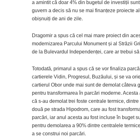
a amintit că doar 4% din bugetul de investiții sun
guvern a decis să nu se mai finanțeze proiecte ale
obișnuiți de ani de zile.
Dragomir a spus că cel mai mare proiect din aces
modernizarea Parcului Monument și al Străzii Gri
de la Bulevardul Independenței, care ar trebui să 
Totodată, primarul a spus că se vor finaliza parcăr
cartierele Vidin, Progresul, Buzăului, și se va ori
cartierul Obor unde mai sunt de demolat câteva 
pentru transformarea în parcări moderne. Acesta 
că s-au demolat trei foste centrale termice, dintre
două pe strada Hipodrom, care au fost transforma
parcări, iar anul acesta au fost incluse în buget 
pentru demolarea a 90% dintre centralele termic
a se construi noi parcări.