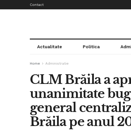
Contact
Actualitate
Politica
Admi
Home
Administratie
CLM Brăila a apr
unanimitate buge
general centrali
Brăila pe anul 2