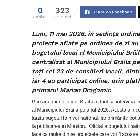
0
323
Share on Facebook
Distribuiri
Vizualizări
Luni, 11 mai 2026, în ședința ordin
proiecte aflate pe ordinea de zi au
bugetului local al Municipiului Brăi
centralizat al Municipiului Brăila p
toți cei 23 de consilieri locali, dint
iar 4 au participat online, prin pl
primarul Marian Dragomir.
Primarul municipiului Brăila a dorit să intervină 
al Municipiului Brăila pe anul 2026. Acesta a în
târziu bugetul la nivel național, iar primăriile p
la publicarea în Monitorul Oficial a bugetului naț
face ca multe dintre proiectele care vor fi scoase l