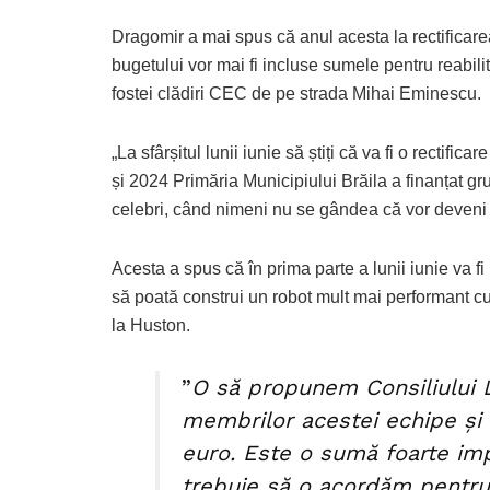
Dragomir a mai spus că anul acesta la rectificare
bugetului vor mai fi incluse sumele pentru reabili
fostei clădiri CEC de pe strada Mihai Eminescu.
„La sfârșitul lunii iunie să știți că va fi o rectifi
și 2024 Primăria Municipiului Brăila a finanțat gr
celebri, când nimeni nu se gândea că vor deveni 
Acesta a spus că în prima parte a lunii iunie va fi 
să poată construi un robot mult mai performant cu
la Huston.
”
O să propunem Consiliului 
membrilor acestei echipe și
euro. Este o sumă foarte im
trebuie să o acordăm pentru