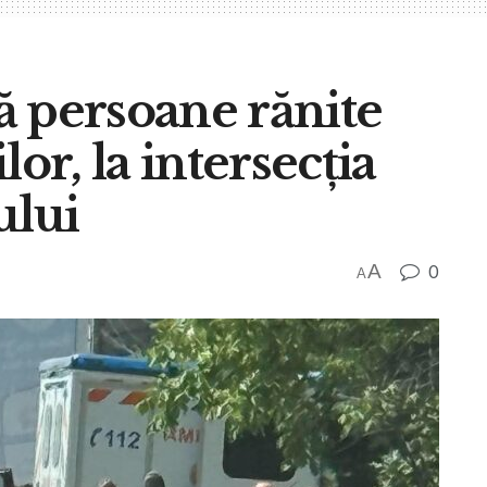
ă persoane rănite
or, la intersecția
ului
A
0
A