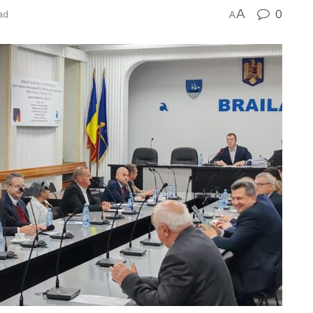
A
0
ad
A