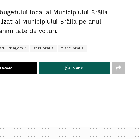
ugetului local al Municipiului Brăila
lizat al Municipiului Brăila pe anul
nimitate de voturi.
arul dragomir
stiri braila
ziare braila
Tweet
Send