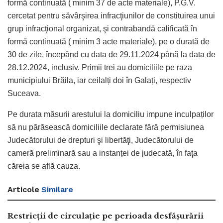
formă continuată ( minim 37 de acte materiale), P.G.V.
cercetat pentru săvârşirea infracţiunilor de constituirea unui
grup infracţional organizat, şi contrabandă calificată în
formă continuată ( minim 3 acte materiale), pe o durată de
30 de zile, începând cu data de 29.11.2024 până la data de
28.12.2024, inclusiv. Primii trei au domiciliile pe raza
municipiului Brăila, iar ceilalți doi în Galați, respectiv
Suceava.
Pe durata măsurii arestului la domiciliu impune inculpaților
să nu părăsească domiciliile declarate fără permisiunea
Judecătorului de drepturi şi libertăţi, Judecătorului de
cameră preliminară sau a instanței de judecată, în faţa
căreia se află cauza.
Articole
Similare
Restricții de circulație pe perioada desfășurării