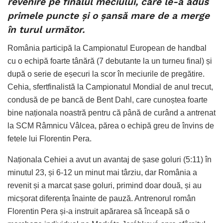
revenire pe finalul meciului, care le-a adus
primele puncte și o șansă mare de a merge
în turul următor.
România participă la Campionatul European de handbal
cu o echipă foarte tânără (7 debutante la un turneu final) și
după o serie de eșecuri la scor în meciurile de pregătire.
Cehia, sfertfinalistă la Campionatul Mondial de anul trecut,
condusă de pe bancă de Bent Dahl, care cunoștea foarte
bine naționala noastră pentru că până de curând a antrenat
la SCM Râmnicu Vâlcea, părea o echipă greu de învins de
fetele lui Florentin Pera.
Naționala Cehiei a avut un avantaj de șase goluri (5:11) în
minutul 23, și 6-12 un minut mai târziu, dar România a
revenit și a marcat șase goluri, primind doar două, și au
micșorat diferența înainte de pauză. Antrenorul român
Florentin Pera și-a instruit apărarea să înceapă să o