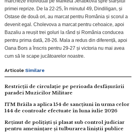
marcheze individual pe Markéta Jerábková spre sfârșitul
primei reprize. De la 22-25, în minutul 49, Dindiligan, și
Ostase de două ori, au marcat pentru România și scorul a
devenit egal. Cholevova a marcat pentru cehoaice, apoi
Bazaliu a reușit trei goluri la rând și România conducea
pentru prima dată, 28-26. Mala a redus din diferență, apoi
Oana Bors a înscris pentru 29-27 și victoria nu mai avea
cum să le scape jucătoarelor noastre.
Articole
Similare
Restricții de circulație pe perioada desfășurării
paradei Muzicilor Militare
ITM Brăila a aplica 154 de sancțiuni în urma celor
144 de controale efectuate în luna iulie 2026
Reținut de polițiști și plasat sub control judiciar
pentru amenințare și tulburarea liniștii publice