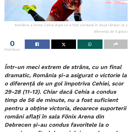
România a învins Cehia după ce a fost condusă în două rânduri la o
diferență de 6 goluri
0
Distribuiri
Într-un meci extrem de strâns, cu un final
dramatic, România și-a asigurat o victorie la
o diferență de un gol împotriva Cehiei, scor
29-28 (11-13). Chiar dacă Cehia a condus
timp de 56 de minute, nu a fost suficient
pentru a obține victoria, deoarece suporterii
români aflați în sala Fönix Arena din
Debrecen și-au condus favoritele la o