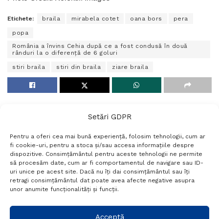
Etichete:
braila
mirabela cotet
oana bors
pera
popa
România a învins Cehia după ce a fost condusă în două
rânduri la o diferență de 6 goluri
stiri braila
stiri din braila
ziare braila
Setări GDPR
Pentru a oferi cea mai bună experiență, folosim tehnologii, cum ar
fi cookie-uri, pentru a stoca și/sau accesa informațiile despre
dispozitive. Consimțământul pentru aceste tehnologii ne permite
să procesăm date, cum ar fi comportamentul de navigare sau ID-
uri unice pe acest site. Dacă nu îți dai consimțământul sau îți
Termeni si conditii
Politică de confidențialitate
retragi consimțământul dat poate avea afecte negative asupra
Politica cookies
Setări GDPR
Contact
unor anumite funcționalități și funcții.
Telefon:
+40 788 760 194
Acceptă