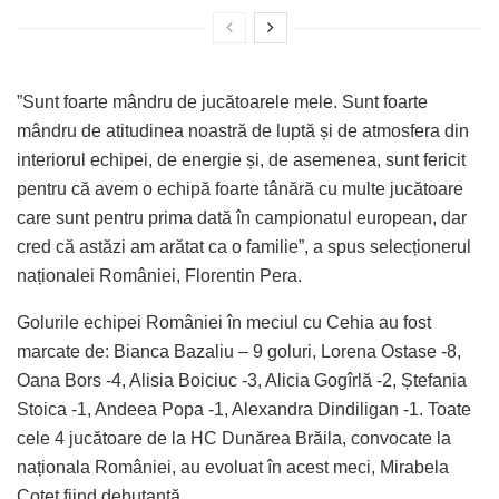
”Sunt foarte mândru de jucătoarele mele. Sunt foarte
mândru de atitudinea noastră de luptă și de atmosfera din
interiorul echipei, de energie și, de asemenea, sunt fericit
pentru că avem o echipă foarte tânără cu multe jucătoare
care sunt pentru prima dată în campionatul european, dar
cred că astăzi am arătat ca o familie”, a spus selecționerul
naționalei României, Florentin Pera.
Golurile echipei României în meciul cu Cehia au fost
marcate de: Bianca Bazaliu – 9 goluri, Lorena Ostase -8,
Oana Bors -4, Alisia Boiciuc -3, Alicia Gogîrlă -2, Ștefania
Stoica -1, Andeea Popa -1, Alexandra Dindiligan -1. Toate
cele 4 jucătoare de la HC Dunărea Brăila, convocate la
naționala României, au evoluat în acest meci, Mirabela
Coteț fiind debutantă.