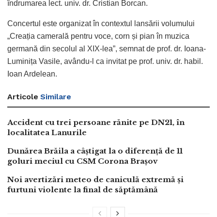
îndrumarea lect. univ. dr. Cristian Borcan.
Concertul este organizat în contextul lansării volumului
„Creația camerală pentru voce, corn și pian în muzica
germană din secolul al XIX-lea”, semnat de prof. dr. Ioana-
Luminița Vasile, avându-l ca invitat pe prof. univ. dr. habil.
Ioan Ardelean.
Articole
Similare
Accident cu trei persoane rănite pe DN21, în
localitatea Lanurile
Dunărea Brăila a câștigat la o diferență de 11
goluri meciul cu CSM Corona Brașov
Noi avertizări meteo de caniculă extremă și
furtuni violente la final de săptămână