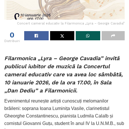
Concert cameral educativ la Filarmonica „Lyra – George Cavadia”
0
Distribuiri
Filarmonica „Lyra – George Cavadia” invită
publicul iubitor de muzică la Concertul
cameral educativ care va avea loc sâmbătă,
10 ianuarie 2026, de la ora 17.00, în Sala
„Dan Dediu” a Filarmonicii.
Evenimentul reunește artiști cunoscuți melomanilor
brăileni: soprana Ioana Luminița Vasile, clarinetistul
Gheorghe Constantinescu, pianista Ludmila Calalb și
cornistul Giovanni Guțu, student în anul IV la U.N.M.B., sub