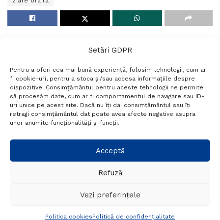
ziare braila
Setări GDPR
Pentru a oferi cea mai bună experiență, folosim tehnologii, cum ar
fi cookie-uri, pentru a stoca și/sau accesa informațiile despre
dispozitive. Consimțământul pentru aceste tehnologii ne permite
să procesăm date, cum ar fi comportamentul de navigare sau ID-
uri unice pe acest site. Dacă nu îți dai consimțământul sau îți
Termeni si conditii
Politică de confidențialitate
retragi consimțământul dat poate avea afecte negative asupra
Politica cookies
Setări GDPR
Contact
unor anumite funcționalități și funcții.
Telefon:
+40 788 760 194
Acceptă
Refuză
© Probr.ro 2022. Created by
I
MCreative.ro
.
Vezi preferințele
Politica cookies
Politică de confidențialitate