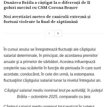
Dunărea Brăila a câștigat la o diferență de 11
goluri meciul cu CSM Corona Brașov
Noi avertizări meteo de caniculă extremă și
furtuni violente la final de săptămână
În cursul anului se înregistrează fluctuaţii ale câştigului
salarial determinate, în principal, de acordarea premiilor
anuale şi a primelor de sărbători. Acestea influenţează
creşterile sau scăderile în funcţie de perioada în care sunt
acordate, conducând, în cele din urmă, la estomparea
fluctuaţiilor câştigului salarial lunar la nivelul întregului an.
Câştigul salarial mediu nominal brut pe activităţi, în judeţul
Brăila – octombrie 2025, comparativ cu țara
Câştigul salarial mediu nominal brut realizat în județul