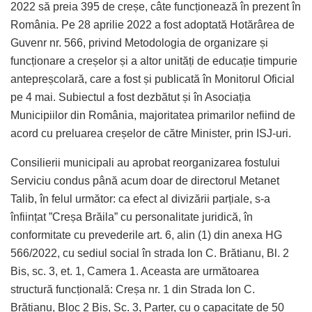
2022 să preia 395 de creșe, câte funcționează în prezent în
România. Pe 28 aprilie 2022 a fost adoptată Hotărârea de
Guvenr nr. 566, privind Metodologia de organizare și
funcționare a creșelor și a altor unități de educație timpurie
antepreșcolară, care a fost și publicată în Monitorul Oficial
pe 4 mai. Subiectul a fost dezbătut și în Asociația
Municipiilor din România, majoritatea primarilor nefiind de
acord cu preluarea creșelor de către Minister, prin ISJ-uri.
Consilierii municipali au aprobat reorganizarea fostului
Serviciu condus până acum doar de directorul Metanet
Talib, în felul următor: ca efect al divizării parțiale, s-a
înființat ”Creșa Brăila” cu personalitate juridică, în
conformitate cu prevederile art. 6, alin (1) din anexa HG
566/2022, cu sediul social în strada Ion C. Brătianu, Bl. 2
Bis, sc. 3, et. 1, Camera 1. Aceasta are următoarea
structură funcțională: Creșa nr. 1 din Strada Ion C.
Brătianu, Bloc 2 Bis, Sc. 3, Parter, cu o capacitate de 50