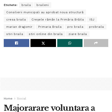
Etichete:
braila
braileni
Consilierii municipali au aprobat noua structură
cresa braila
Creșele rămân la Primăria Brăila
ISJ
marian dragomir
Primaria Braila
pro braila
probraila
stiri braila
stiri online din braila
ziare braila
Home
Social
Majorarare voluntara a