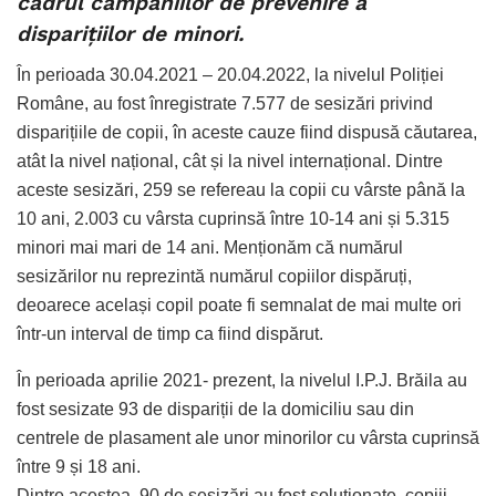
cadrul campaniilor de prevenire a
disparițiilor de minori.
În perioada 30.04.2021 – 20.04.2022, la nivelul Poliției
Române, au fost înregistrate 7.577 de sesizări privind
disparițiile de copii, în aceste cauze fiind dispusă căutarea,
atât la nivel național, cât și la nivel internațional. Dintre
aceste sesizări, 259 se refereau la copii cu vârste până la
10 ani, 2.003 cu vârsta cuprinsă între 10-14 ani și 5.315
minori mai mari de 14 ani. Menționăm că numărul
sesizărilor nu reprezintă numărul copiilor dispăruți,
deoarece același copil poate fi semnalat de mai multe ori
într-un interval de timp ca fiind dispărut.
În perioada aprilie 2021- prezent, la nivelul I.P.J. Brăila au
fost sesizate 93 de dispariții de la domiciliu sau din
centrele de plasament ale unor minorilor cu vârsta cuprinsă
între 9 și 18 ani.
Dintre acestea, 90 de sesizări au fost soluționate, copiii