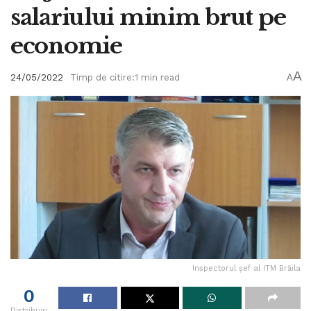
salariului minim brut pe
economie
A
24/05/2022
Timp de citire:1 min read
A
Inspectorul șef al ITM Brăila
0
Distribuiri