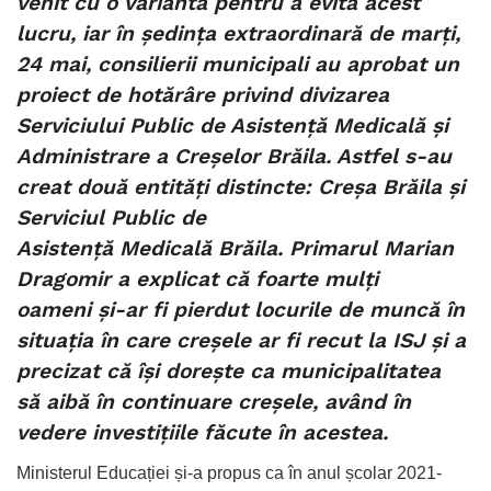
venit cu o variantă pentru a evita acest
lucru, iar în ședința extraordinară de marți,
24 mai, consilierii municipali au aprobat un
proiect de hotărâre privind divizarea
Serviciului Public de Asistență Medicală și
Administrare a Creșelor Brăila. Astfel s-au
creat două entități distincte: Creșa Brăila și
Serviciul Public de
Asistență Medicală Brăila. Primarul Marian
Dragomir a explicat că foarte mulți
oameni și-ar fi pierdut locurile de muncă în
situația în care creșele ar fi recut la ISJ și a
precizat că își dorește ca municipalitatea
să aibă în continuare creșele, având în
vedere investițiile făcute în acestea
.
Ministerul Educației și-a propus ca în anul școlar 2021-