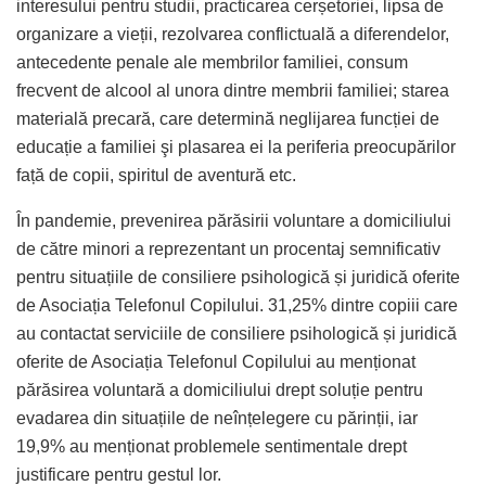
interesului pentru studii, practicarea cerșetoriei, lipsa de
organizare a vieții, rezolvarea conflictuală a diferendelor,
antecedente penale ale membrilor familiei, consum
frecvent de alcool al unora dintre membrii familiei; starea
materială precară, care determină neglijarea funcției de
educație a familiei şi plasarea ei la periferia preocupărilor
față de copii, spiritul de aventură etc.
În pandemie, prevenirea părăsirii voluntare a domiciliului
de către minori a reprezentant un procentaj semnificativ
pentru situațiile de consiliere psihologică și juridică oferite
de Asociația Telefonul Copilului. 31,25% dintre copiii care
au contactat serviciile de consiliere psihologică și juridică
oferite de Asociația Telefonul Copilului au menționat
părăsirea voluntară a domiciliului drept soluție pentru
evadarea din situațiile de neînțelegere cu părinții, iar
19,9% au menționat problemele sentimentale drept
justificare pentru gestul lor.