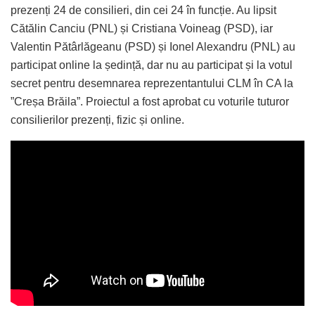
prezenți 24 de consilieri, din cei 24 în funcție. Au lipsit
Cătălin Canciu (PNL) și Cristiana Voineag (PSD), iar
Valentin Pătârlăgeanu (PSD) și Ionel Alexandru (PNL) au
participat online la ședință, dar nu au participat și la votul
secret pentru desemnarea reprezentantului CLM în CA la
”Creșa Brăila”. Proiectul a fost aprobat cu voturile tuturor
consilierilor prezenți, fizic și online.