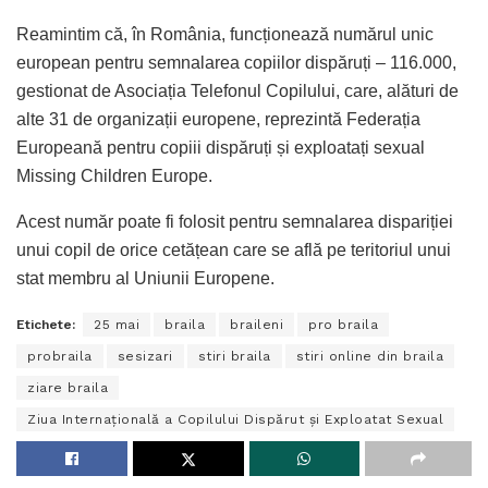
Reamintim că, în România, funcționează numărul unic
european pentru semnalarea copiilor dispăruți – 116.000,
gestionat de Asociația Telefonul Copilului, care, alături de
alte 31 de organizații europene, reprezintă Federația
Europeană pentru copiii dispăruți și exploatați sexual
Missing Children Europe.
Acest număr poate fi folosit pentru semnalarea dispariției
unui copil de orice cetățean care se află pe teritoriul unui
stat membru al Uniunii Europene.
Etichete:
25 mai
braila
braileni
pro braila
probraila
sesizari
stiri braila
stiri online din braila
ziare braila
Ziua Internațională a Copilului Dispărut și Exploatat Sexual