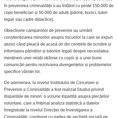
în prevenirea criminalității s-au întâlnit cu peste 150.000 de
copii beneficiari și 50.000 de adulți (părinți, bunici, tutori
legali sau cadre didactice).
Obiectivele campaniilor de prevenire au urmărit
conștientizarea minorilor asupra riscurilor la care se expun
atunci când pleacă de acasă ori din centrele de ocrotire și
informarea părinților și tutorilor legali despre necesitatea
menținerii unei relații strânse cu copiii și a unei bune
comunicări pentru rezolvarea divergențelor și problemelor
specifice vârstei lor.
De asemenea, la nivelul Institutului de Cercetare și
Prevenire a Criminalității a fost realizat Studiul privind
disparițiile de minori: o viziune tripartită asupra plecărilor
voluntare, care a îmbinat analiza statistică a datelor
înregistrate la nivelul Direcției de Investigarea a
Criminalității, coroborat cu partea de anchetă socială pe