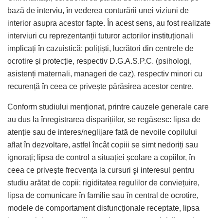
bază de interviu, în vederea conturării unei viziuni de
interior asupra acestor fapte. În acest sens, au fost realizate
interviuri cu reprezentanții tuturor actorilor instituționali
implicați în cazuistică: polițiști, lucrători din centrele de
ocrotire și protecție, respectiv D.G.A.S.P.C. (psihologi,
asistenți maternali, manageri de caz), respectiv minori cu
recurență în ceea ce privește părăsirea acestor centre.
Conform studiului menționat, printre cauzele generale care
au dus la înregistrarea disparițiilor, se regăsesc: lipsa de
atenție sau de interes/neglijare fată de nevoile copilului
aflat în dezvoltare, astfel încât copiii se simt nedoriți sau
ignorați; lipsa de control a situației școlare a copiilor, în
ceea ce privește frecvența la cursuri şi interesul pentru
studiu arătat de copii; rigiditatea regulilor de conviețuire,
lipsa de comunicare în familie sau în central de ocrotire,
modele de comportament disfuncționale receptate, lipsa