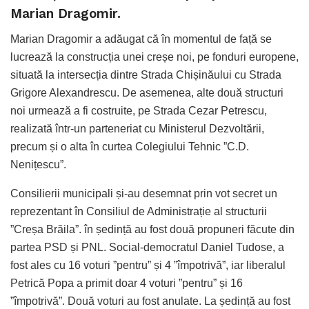
Marian Dragomir.
Marian Dragomir a adăugat că în momentul de față se
lucrează la construcția unei creșe noi, pe fonduri europene,
situată la intersecția dintre Strada Chișinăului cu Strada
Grigore Alexandrescu. De asemenea, alte două structuri
noi urmează a fi costruite, pe Strada Cezar Petrescu,
realizată într-un parteneriat cu Ministerul Dezvoltării,
precum și o alta în curtea Colegiului Tehnic ”C.D.
Nenițescu”.
Consilierii municipali și-au desemnat prin vot secret un
reprezentant în Consiliul de Administrație al structurii
”Creșa Brăila”. în ședință au fost două propuneri făcute din
partea PSD și PNL. Social-democratul Daniel Tudose, a
fost ales cu 16 voturi ”pentru” și 4 ”împotrivă”, iar liberalul
Petrică Popa a primit doar 4 voturi ”pentru” și 16
”împotrivă”. Două voturi au fost anulate. La ședință au fost