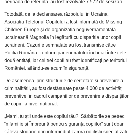
perioada de referință, au fost rezolvate 7.572 de sesizări.
Totodată, de la declanșarea războiului în Ucraina,
Asociația Telefonul Copilului a fost informată de Missing
Children Europe și de organizația neguvernamentală
ucraineană Magnolia în legătură cu dispariția unor copii
ucraineni. Cazurile semnalate au fost transmise către
Poliția Română, conform parteneriatului încheiat între cele
două entități, iar cei trei copii au fost identificați pe teritoriul
României, aflându-se acum în siguranță.
De asemenea, prin structurile de cercetare și prevenire a
criminalității, au fost desfășurate peste 4.000 de activități
preventive, în cadrul campaniilor de prevenire a disparițiilor
de copii, la nivel național.
„Mami, tu știi unde este copilul tău?, Sărbătorile se petrec
în familie și Împreună pentru siguranța copiilor” sunt doar
câteva slogane prin intermediul cărora polițiștii specializați